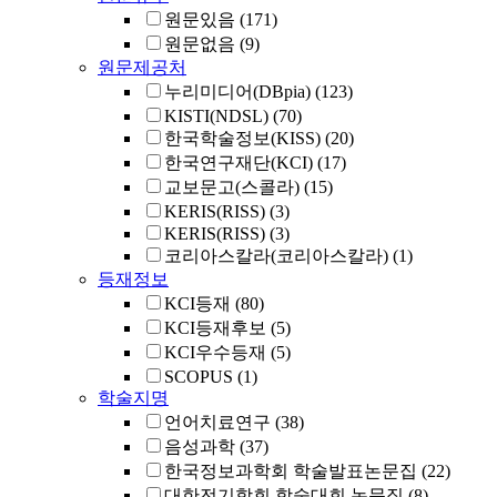
원문있음
(171)
원문없음
(9)
원문제공처
누리미디어(DBpia)
(123)
KISTI(NDSL)
(70)
한국학술정보(KISS)
(20)
한국연구재단(KCI)
(17)
교보문고(스콜라)
(15)
KERIS(RISS)
(3)
KERIS(RISS)
(3)
코리아스칼라(코리아스칼라)
(1)
등재정보
KCI등재
(80)
KCI등재후보
(5)
KCI우수등재
(5)
SCOPUS
(1)
학술지명
언어치료연구
(38)
음성과학
(37)
한국정보과학회 학술발표논문집
(22)
대한전기학회 학술대회 논문집
(8)