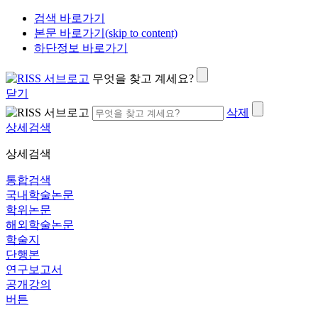
검색 바로가기
본문 바로가기(skip to content)
하단정보 바로가기
무엇을 찾고 계세요?
닫기
삭제
상세검색
상세검색
통합검색
국내학술논문
학위논문
해외학술논문
학술지
단행본
연구보고서
공개강의
버튼