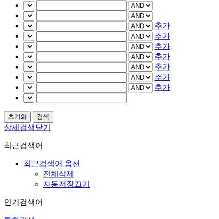
추가
추가
추가
추가
추가
추가
추가
상세검색닫기
최근검색어
최근검색어 옵션
전체삭제
자동저장끄기
인기검색어