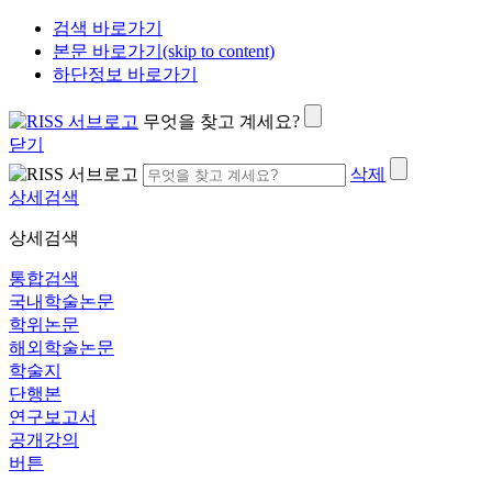
검색 바로가기
본문 바로가기(skip to content)
하단정보 바로가기
무엇을 찾고 계세요?
닫기
삭제
상세검색
상세검색
통합검색
국내학술논문
학위논문
해외학술논문
학술지
단행본
연구보고서
공개강의
버튼