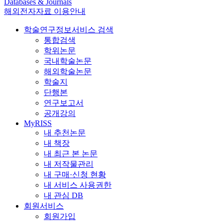
Databases & Journals
해외전자자료 이용안내
학술연구정보서비스 검색
통합검색
학위논문
국내학술논문
해외학술논문
학술지
단행본
연구보고서
공개강의
MyRISS
내 추천논문
내 책장
내 최근 본 논문
내 저작물관리
내 구매·신청 현황
내 서비스 사용권한
내 관심 DB
회원서비스
회원가입