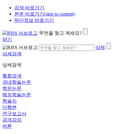
검색 바로가기
본문 바로가기(skip to content)
하단정보 바로가기
무엇을 찾고 계세요?
닫기
삭제
상세검색
상세검색
통합검색
국내학술논문
학위논문
해외학술논문
학술지
단행본
연구보고서
공개강의
버튼