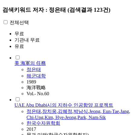
검색키워드
저자 : 정은태
(검색결과 123건)
전체선택
무료
기관내 무료
유료
美 海軍의 任務
정은태
해군대학
1989
海洋戰略
Vol.- No.60
UAE Abu Dhabi시의 지하수 인공함양 프로젝트
정은태
,
장치웅
,
김혜정
,
박남식
,
Jeong, Eun-Tae
,
Jang,
Chi-Ung
,
Kim, Hye-Jeong
,
Park, Nam-Sik
한국수자원학회
2017
물과 미래(한국수자원학회지)