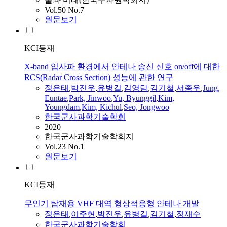
Vol.50 No.7
원문보기
KCI등재
X-band 입사파 환경에서 안테나 송신 신호 on/off에 대한
RCS(Radar Cross Section) 성능에 관한 연구
정은태
,
박진우
,
유병길
,
김영담
,
김기철
,
서종우
,
Jung,
Euntae
,
Park, Jinwoo
,
Yu, Byunggil
,
Kim,
Youngdam
,
Kim, Kichul
,
Seo, Jongwoo
한국군사과학기술학회
2020
한국군사과학기술학회지
Vol.23 No.1
원문보기
KCI등재
무인기 탑재용 VHF 대역 형상적응형 안테나 개발
정은태
,
이주현
,
박진우
,
유병길
,
김기철
,
정재수
한국군사과학기술학회