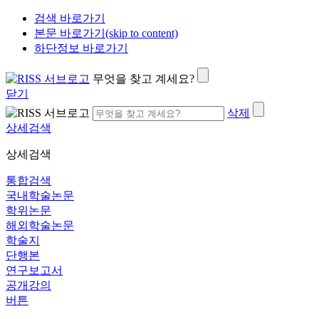
검색 바로가기
본문 바로가기(skip to content)
하단정보 바로가기
무엇을 찾고 계세요?
닫기
삭제
상세검색
상세검색
통합검색
국내학술논문
학위논문
해외학술논문
학술지
단행본
연구보고서
공개강의
버튼