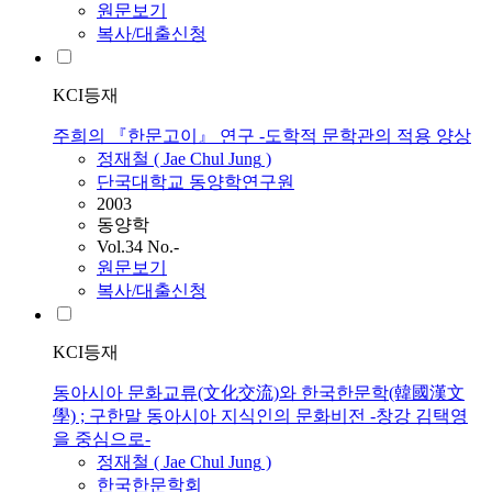
원문보기
복사/대출신청
KCI등재
주희의 『한문고이』 연구 -도학적 문학관의 적용 양상
정재철
(
Jae
Chul
Jung
)
단국대학교 동양학연구원
2003
동양학
Vol.34 No.-
원문보기
복사/대출신청
KCI등재
동아시아 문화교류(文化交流)와 한국한문학(韓國漢文
學) ; 구한말 동아시아 지식인의 문화비전 -창강 김택영
을 중심으로-
정재철
(
Jae
Chul
Jung
)
한국한문학회