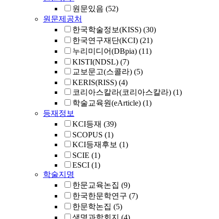
원문있음
(52)
원문제공처
한국학술정보(KISS)
(30)
한국연구재단(KCI)
(21)
누리미디어(DBpia)
(11)
KISTI(NDSL)
(7)
교보문고(스콜라)
(5)
KERIS(RISS)
(4)
코리아스칼라(코리아스칼라)
(1)
학술교육원(eArticle)
(1)
등재정보
KCI등재
(39)
SCOPUS
(1)
KCI등재후보
(1)
SCIE
(1)
ESCI
(1)
학술지명
한문교육논집
(9)
한국한문학연구
(7)
한문학논집
(5)
생명과학회지
(4)