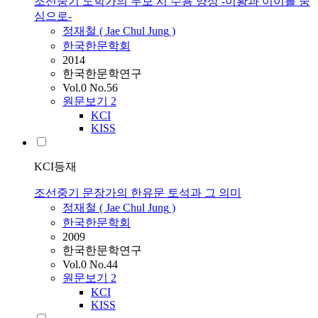
조선중기 도학가의 두보 시 수용 양상 -이황과 이이를 중
심으로-
정재철
(
Jae
Chul
Jung
)
한국한문학회
2014
한국한문학연구
Vol.0 No.56
원문보기
2
KCI
KISS
KCI등재
조선중기 문장가의 한유문 토석과 그 의미
정재철
(
Jae
Chul
Jung
)
한국한문학회
2009
한국한문학연구
Vol.0 No.44
원문보기
2
KCI
KISS