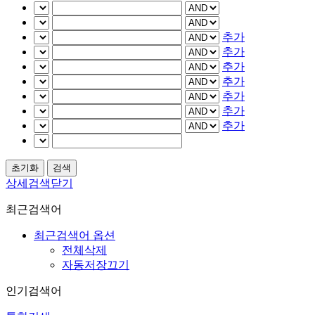
추가
추가
추가
추가
추가
추가
추가
상세검색닫기
최근검색어
최근검색어 옵션
전체삭제
자동저장끄기
인기검색어