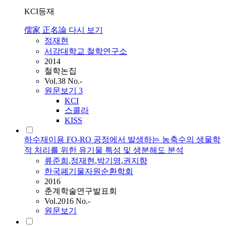
KCI등재
儒家 正名論 다시 보기
정재현
서강대학교 철학연구소
2014
철학논집
Vol.38 No.-
원문보기
3
KCI
스콜라
KISS
하수재이용 FO-RO 공정에서 발생하는 농축수의 생물학
적 처리를 위한 유기물 특성 및 생분해도 분석
류준희
,
정재현
,
박기영
,
권지향
한국폐기물자원순환학회
2016
춘계학술연구발표회
Vol.2016 No.-
원문보기