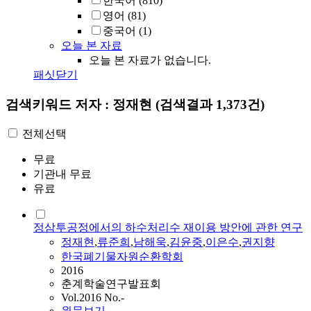
한국어
(810)
영어
(81)
중국어
(1)
오늘 본 자료
오늘 본 자료가 없습니다.
패싯닫기
검색키워드
저자 : 정재현
(검색결과 1,373건)
전체선택
무료
기관내 무료
유료
정삼투공정에서의 하수처리수 재이용 방안에 관한 연구
정재현
,
류준희
,
남해욱
,
김윤중
,
이은수
,
권지향
한국폐기물자원순환학회
2016
춘계학술연구발표회
Vol.2016 No.-
원문보기