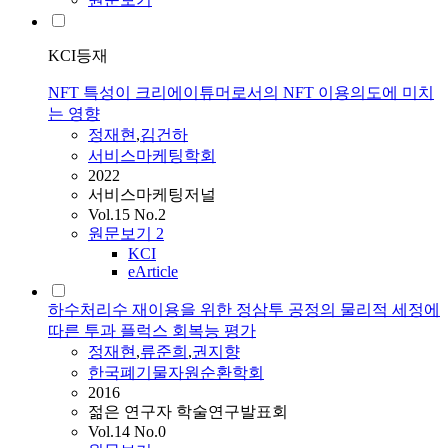
KCI등재
NFT 특성이 크리에이튜머로서의 NFT 이용의도에 미치
는 영향
정재현
,
김건하
서비스마케팅학회
2022
서비스마케팅저널
Vol.15 No.2
원문보기
2
KCI
eArticle
하수처리수 재이용을 위한 정삼투 공정의 물리적 세정에
따른 투과 플럭스 회복능 평가
정재현
,
류준희
,
권지향
한국폐기물자원순환학회
2016
젊은 연구자 학술연구발표회
Vol.14 No.0