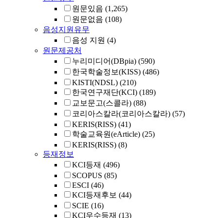
원문있음
(1,265)
원문없음
(108)
음성지원유무
음성 지원
(4)
원문제공처
누리미디어(DBpia)
(590)
한국학술정보(KISS)
(486)
KISTI(NDSL)
(210)
한국연구재단(KCI)
(189)
교보문고(스콜라)
(88)
코리아스칼라(코리아스칼라)
(57)
KERIS(RISS)
(41)
학술교육원(eArticle)
(25)
KERIS(RISS)
(8)
등재정보
KCI등재
(496)
SCOPUS
(85)
ESCI
(46)
KCI등재후보
(44)
SCIE
(16)
KCI우수등재
(13)