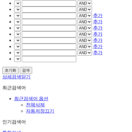
추가
추가
추가
추가
추가
추가
추가
상세검색닫기
최근검색어
최근검색어 옵션
전체삭제
자동저장끄기
인기검색어