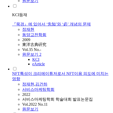
원문보기
KCI등재
『묵경』에 있어서 ‘先知’와 ‘必’ 개념의 문제
정재현
동양고전학회
2009
東洋古典硏究
Vol.35 No.-
원문보기
2
KCI
eArticle
NFT특성이 크리에이튜저로서 NFT이용 의도에 미치는
영향
정재현
,
김건하
서비스마케팅학회
2022
서비스마케팅학회 학술대회 발표논문집
Vol.2022 No.11
원문보기