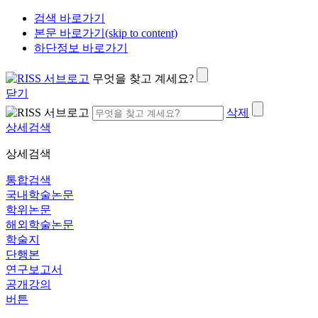
검색 바로가기
본문 바로가기(skip to content)
하단정보 바로가기
무엇을 찾고 계세요?
닫기
삭제
상세검색
상세검색
통합검색
국내학술논문
학위논문
해외학술논문
학술지
단행본
연구보고서
공개강의
버튼