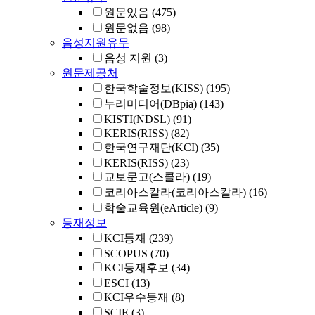
원문있음
(475)
원문없음
(98)
음성지원유무
음성 지원
(3)
원문제공처
한국학술정보(KISS)
(195)
누리미디어(DBpia)
(143)
KISTI(NDSL)
(91)
KERIS(RISS)
(82)
한국연구재단(KCI)
(35)
KERIS(RISS)
(23)
교보문고(스콜라)
(19)
코리아스칼라(코리아스칼라)
(16)
학술교육원(eArticle)
(9)
등재정보
KCI등재
(239)
SCOPUS
(70)
KCI등재후보
(34)
ESCI
(13)
KCI우수등재
(8)
SCIE
(3)