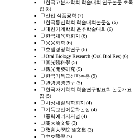
한국고분자학회 학술대회 연구논문 초록
집
(8)
산업 식품공학
(7)
한국통신학회 학술대회논문집
(6)
대한기계학회 춘추학술대회
(6)
한국체육학회지
(6)
응용화학
(6)
호텔경영학연구
(6)
Oral Biology Research (Oral Biol Res)
(6)
圓光醫科學
(5)
觀光開發硏究
(5)
한국기독교신학논총
(5)
관광경영연구
(5)
한국자기학회 학술연구발표회 논문개요
집
(5)
사상체질의학회지
(4)
기독교언어문화논집
(4)
풍력에너지저널
(4)
關大論文集
(3)
敎育大學院 論文集
(3)
中央醫學
(3)