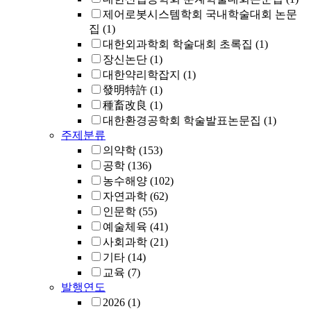
제어로봇시스템학회 국내학술대회 논문
집
(1)
대한외과학회 학술대회 초록집
(1)
장신논단
(1)
대한약리학잡지
(1)
發明特許
(1)
種畜改良
(1)
대한환경공학회 학술발표논문집
(1)
주제분류
의약학
(153)
공학
(136)
농수해양
(102)
자연과학
(62)
인문학
(55)
예술체육
(41)
사회과학
(21)
기타
(14)
교육
(7)
발행연도
2026
(1)