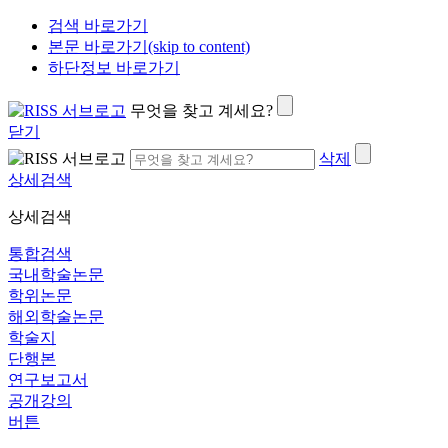
검색 바로가기
본문 바로가기(skip to content)
하단정보 바로가기
무엇을 찾고 계세요?
닫기
삭제
상세검색
상세검색
통합검색
국내학술논문
학위논문
해외학술논문
학술지
단행본
연구보고서
공개강의
버튼