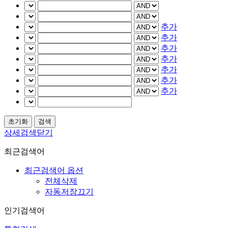
추가
추가
추가
추가
추가
추가
추가
상세검색닫기
최근검색어
최근검색어 옵션
전체삭제
자동저장끄기
인기검색어