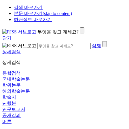
검색 바로가기
본문 바로가기(skip to content)
하단정보 바로가기
무엇을 찾고 계세요?
닫기
삭제
상세검색
상세검색
통합검색
국내학술논문
학위논문
해외학술논문
학술지
단행본
연구보고서
공개강의
버튼