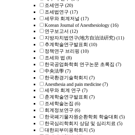
조세연구
(20)
조세법연구
(17)
세무와 회계저널
(17)
Korean Journal of Anesthesiology
(16)
연구보고서
(12)
지방자치법연구(地方自治法硏究)
(11)
추계학술연구발표회
(10)
정책연구 브리핑
(10)
조세와 법
(8)
한국공업화학회 연구논문 초록집
(7)
中央法學
(7)
한국환경기술학회지
(7)
Anesthesia and pain medicine
(7)
세무와 회계 연구
(7)
춘계학술연구발표회
(7)
조세학술논집
(6)
회계정보연구
(6)
한국폐기물자원순환학회 학술대회
(5)
한국심리학회지 상담 및 심리치료
(5)
대한피부미용학회지
(5)