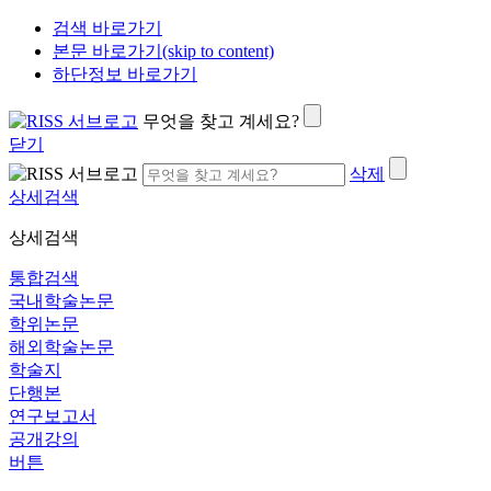
검색 바로가기
본문 바로가기(skip to content)
하단정보 바로가기
무엇을 찾고 계세요?
닫기
삭제
상세검색
상세검색
통합검색
국내학술논문
학위논문
해외학술논문
학술지
단행본
연구보고서
공개강의
버튼