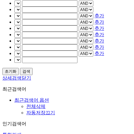
추가
추가
추가
추가
추가
추가
추가
상세검색닫기
최근검색어
최근검색어 옵션
전체삭제
자동저장끄기
인기검색어