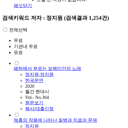
패싯닫기
검색키워드
저자 : 정지원
(검색결과 1,254건)
전체선택
무료
기관내 무료
유료
폐허에서 부르는 보헤미안의 노래
정지원
,
정지원
한국문연
2020
월간 현대시
Vol.- No.364
원문보기
복사/대출신청
체홉의 작품에 나타난 질병과 치료의 문제
정지원