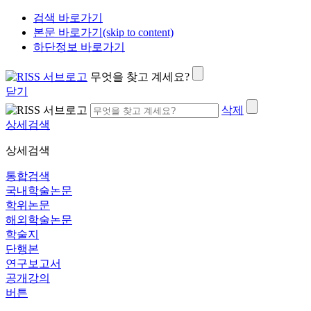
검색 바로가기
본문 바로가기(skip to content)
하단정보 바로가기
무엇을 찾고 계세요?
닫기
삭제
상세검색
상세검색
통합검색
국내학술논문
학위논문
해외학술논문
학술지
단행본
연구보고서
공개강의
버튼