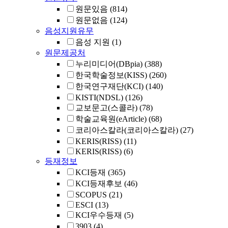
원문있음
(814)
원문없음
(124)
음성지원유무
음성 지원
(1)
원문제공처
누리미디어(DBpia)
(388)
한국학술정보(KISS)
(260)
한국연구재단(KCI)
(140)
KISTI(NDSL)
(126)
교보문고(스콜라)
(78)
학술교육원(eArticle)
(68)
코리아스칼라(코리아스칼라)
(27)
KERIS(RISS)
(11)
KERIS(RISS)
(6)
등재정보
KCI등재
(365)
KCI등재후보
(46)
SCOPUS
(21)
ESCI
(13)
KCI우수등재
(5)
3903
(4)