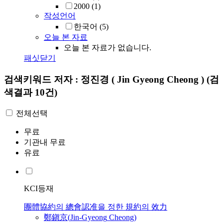
2000
(1)
작성언어
한국어
(5)
오늘 본 자료
오늘 본 자료가 없습니다.
패싯닫기
검색키워드
저자 : 정진경 ( Jin Gyeong Cheong )
(검
색결과 10건)
전체선택
무료
기관내 무료
유료
KCI등재
團體協約의 總會認准을 정한 規約의 效力
鄭鎭京(
Jin
-
Gyeong
Cheong
)