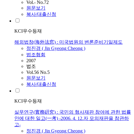
Vol.- No.72
원문보기
복사/대출신청
KCI우수등재
해외법창(海外法窓) : 미국법원의 변론준비기일제도
정진경
(
Jin
Gyeong
Cheong
)
법조협회
2007
법조
Vol.56 No.5
원문보기
복사/대출신청
KCI우수등재
실무연구(實務硏究) : 국민의 형사재판 참여에 관한 법률
안에 대한 일고(一考) -2006. 4. 12.자 모의재판을 참관하
고-
정진경
(
Jin
Gyeong
Cheong
)