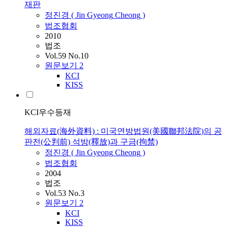
재판
정진경
(
Jin
Gyeong
Cheong
)
법조협회
2010
법조
Vol.59 No.10
원문보기
2
KCI
KISS
KCI우수등재
해외자료(海外資料) : 미국연방법원(美國聯邦法院)의 공
판전(公判前) 석방(釋放)과 구금(拘禁)
정진경
(
Jin
Gyeong
Cheong
)
법조협회
2004
법조
Vol.53 No.3
원문보기
2
KCI
KISS