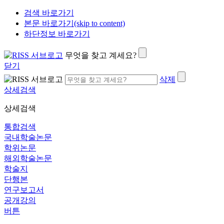
검색 바로가기
본문 바로가기(skip to content)
하단정보 바로가기
무엇을 찾고 계세요?
닫기
삭제
상세검색
상세검색
통합검색
국내학술논문
학위논문
해외학술논문
학술지
단행본
연구보고서
공개강의
버튼