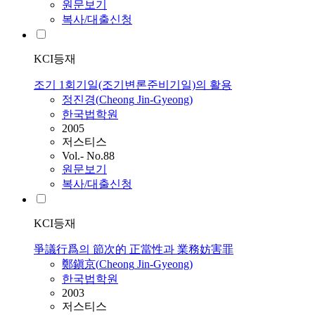
원문보기
복사/대출신청
KCI등재
조기 1회기일(조기변론준비기일)의 활용
정진경
(
Cheong
Jin
-
Gyeong
)
한국법학원
2005
저스티스
Vol.- No.88
원문보기
복사/대출신청
KCI등재
爭議行爲의 節次的 正當性과 業務妨害罪
鄭鎭京(
Cheong
Jin
-
Gyeong
)
한국법학원
2003
저스티스