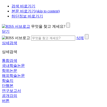
검색 바로가기
본문 바로가기(skip to content)
하단정보 바로가기
무엇을 찾고 계세요?
닫기
삭제
상세검색
상세검색
통합검색
국내학술논문
학위논문
해외학술논문
학술지
단행본
연구보고서
공개강의
버튼