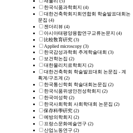
새물리
(5)
한국식품과학회지
(4)
대한건축학회지회연합회 학술발표대회논
문집
(4)
젠더리뷰
(4)
아시아태평양융합연구교류논문지
(4)
比較敎育硏究
(3)
Applied microscopy
(3)
한국감성과학회 추계학술대회
(3)
보건학논집
(2)
대한물리치료학회지
(2)
대한건축학회 학술발표대회 논문집 - 계
획계/구조계
(2)
한국통신학회 학술대회논문집
(2)
한국식품위생안전성학회지
(2)
한국여성학
(2)
한국사회학회 사회학대회 논문집
(2)
保存科學硏究
(2)
예방의학회지
(2)
프랑스문화예술연구
(2)
산업노동연구
(2)