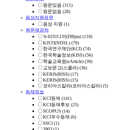
원문있음
(311)
원문없음
(28)
음성지원유무
음성 지원
(1)
원문제공처
누리미디어(DBpia)
(118)
KISTI(NDSL)
(79)
한국연구재단(KCI)
(74)
한국학술정보(KISS)
(56)
학술교육원(eArticle)
(39)
교보문고(스콜라)
(36)
KERIS(RISS)
(17)
KERIS(RISS)
(15)
코리아스칼라(코리아스칼라)
(5)
등재정보
KCI등재
(141)
KCI등재후보
(25)
SCOPUS
(14)
KCI우수등재
(6)
SSCI
(1)
3903
(1)