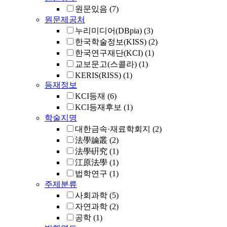
원문있음
(7)
원문제공처
누리미디어(DBpia)
(3)
한국학술정보(KISS)
(2)
한국연구재단(KCI)
(1)
교보문고(스콜라)
(1)
KERIS(RISS)
(1)
등재정보
KCI등재
(6)
KCI등재후보
(1)
학술지명
대한금속·재료학회지
(2)
法學論叢
(2)
法學硏究
(1)
江原法學
(1)
법학연구
(1)
주제분류
사회과학
(5)
자연과학
(2)
공학
(1)