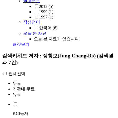
발행연도
2012
(5)
1999
(1)
1997
(1)
작성언어
한국어
(6)
오늘 본 자료
오늘 본 자료가 없습니다.
패싯닫기
검색키워드
저자 : 정창보(Jung Chang-Bo)
(검색결
과 7건)
전체선택
무료
기관내 무료
유료
KCI등재