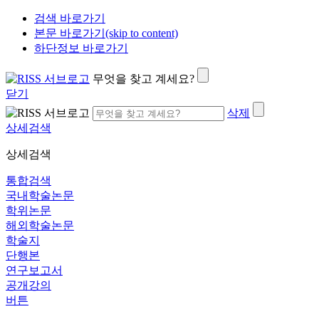
검색 바로가기
본문 바로가기(skip to content)
하단정보 바로가기
무엇을 찾고 계세요?
닫기
삭제
상세검색
상세검색
통합검색
국내학술논문
학위논문
해외학술논문
학술지
단행본
연구보고서
공개강의
버튼