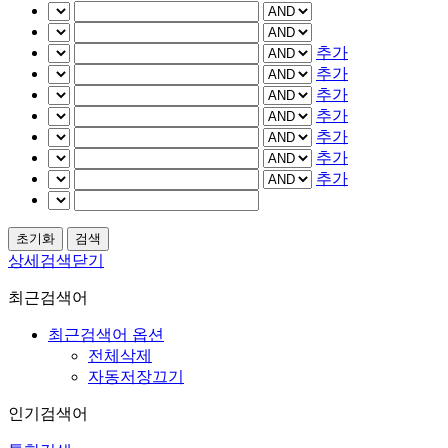
추가
추가
추가
추가
추가
추가
추가
상세검색닫기
최근검색어
최근검색어 옵션
전체삭제
자동저장끄기
인기검색어