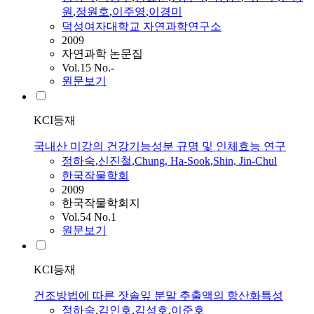
원
,
정
원호
,
이주영
,
이경미
덕성여자대학교 자연과학연구소
2009
자연과학 논문집
Vol.15 No.-
원문보기
KCI등재
국내산 미강의 건강기능성분 규명 및 인체효능 연구
정하숙
,
신진철
,
Chung, Ha-Sook
,
Shin, Jin-Chul
한국작물학회
2009
한국작물학회지
Vol.54 No.1
원문보기
KCI등재
건조방법에 따른 잣솔잎 분말 추출액의 항산화특성
정하숙
,
김인호
,
김성호
,
이준호