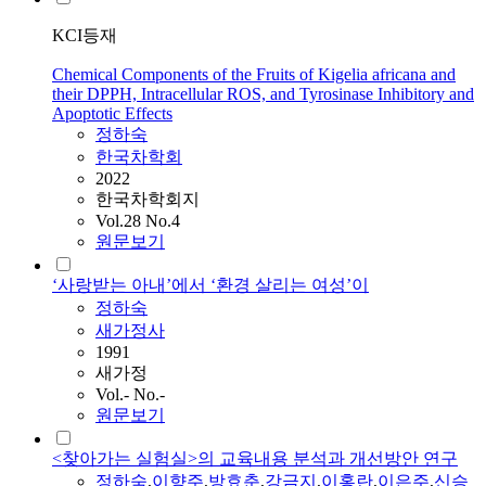
KCI등재
Chemical Components of the Fruits of Kigelia africana and
their DPPH, Intracellular ROS, and Tyrosinase Inhibitory and
Apoptotic Effects
정하숙
한국차학회
2022
한국차학회지
Vol.28 No.4
원문보기
‘사랑받는 아내’에서 ‘환경 살리는 여성’이
정하숙
새가정사
1991
새가정
Vol.- No.-
원문보기
<찾아가는 실험실>의 교육내용 분석과 개선방안 연구
정하숙
,
이향주
,
방효춘
,
강금지
,
이홍란
,
이은주
,
신승