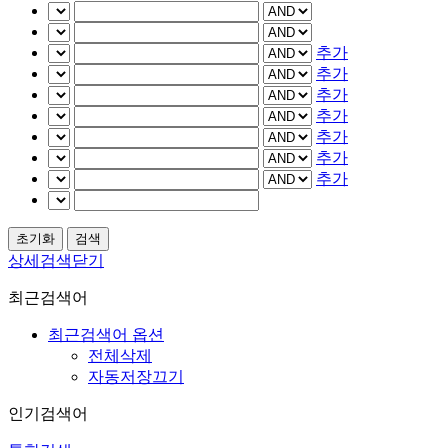
추가
추가
추가
추가
추가
추가
추가
상세검색닫기
최근검색어
최근검색어 옵션
전체삭제
자동저장끄기
인기검색어