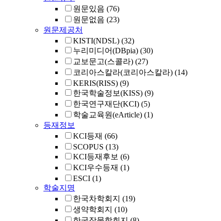
원문있음
(76)
원문없음
(23)
원문제공처
KISTI(NDSL)
(32)
누리미디어(DBpia)
(30)
교보문고(스콜라)
(27)
코리아스칼라(코리아스칼라)
(14)
KERIS(RISS)
(9)
한국학술정보(KISS)
(9)
한국연구재단(KCI)
(5)
학술교육원(eArticle)
(1)
등재정보
KCI등재
(66)
SCOPUS
(13)
KCI등재후보
(6)
KCI우수등재
(1)
ESCI
(1)
학술지명
한국차학회지
(19)
생약학회지
(10)
한국작물학회지
(8)