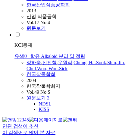
한국산업식품공학회
2013
산업 식품공학
Vol.17 No.4
원문보기
KCI등재
유색미 함유 Alkaloid 분리 및 정량
정하숙
,
신진철
,
우원식
,
Chung, Ha-Sook
,
Shin, Jin-
Chul
,
Woo, Won-Sick
한국작물학회
2004
한국작물학회지
Vol.49 No.S
원문보기
2
NDSL
KISS
1
2
3
4
5
연관 검색어 추천
이 검색어로 많이 본 자료