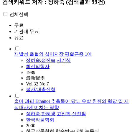
검색키워드
저자 : 정하숙
(검색결과 99건)
전체선택
무료
기관내 무료
유료
재발성 출혈의 십이지장 평활근종 1예
정하숙
,
정
진숙
,
서기식
최신의학사
1989
最新醫學
Vol.32 No.7
복사/대출신청
흑미 과피 Ethanol 추출물이 당뇨 유발 흰쥐의 혈당 및 지
질대사에 미치는 영향
정하숙
,
한혜경
,
고진희
,
신진철
한국작물학회
2000
한국작물학회 학술발표대회 논문집