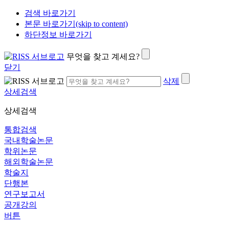
검색 바로가기
본문 바로가기(skip to content)
하단정보 바로가기
무엇을 찾고 계세요?
닫기
삭제
상세검색
상세검색
통합검색
국내학술논문
학위논문
해외학술논문
학술지
단행본
연구보고서
공개강의
버튼