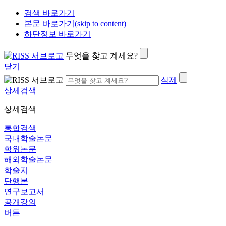
검색 바로가기
본문 바로가기(skip to content)
하단정보 바로가기
무엇을 찾고 계세요?
닫기
삭제
상세검색
상세검색
통합검색
국내학술논문
학위논문
해외학술논문
학술지
단행본
연구보고서
공개강의
버튼