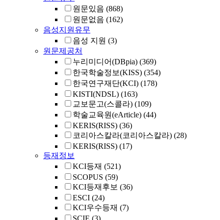
원문있음
(868)
원문없음
(162)
음성지원유무
음성 지원
(3)
원문제공처
누리미디어(DBpia)
(369)
한국학술정보(KISS)
(354)
한국연구재단(KCI)
(178)
KISTI(NDSL)
(163)
교보문고(스콜라)
(109)
학술교육원(eArticle)
(44)
KERIS(RISS)
(36)
코리아스칼라(코리아스칼라)
(28)
KERIS(RISS)
(17)
등재정보
KCI등재
(521)
SCOPUS
(59)
KCI등재후보
(36)
ESCI
(24)
KCI우수등재
(7)
SCIE
(3)