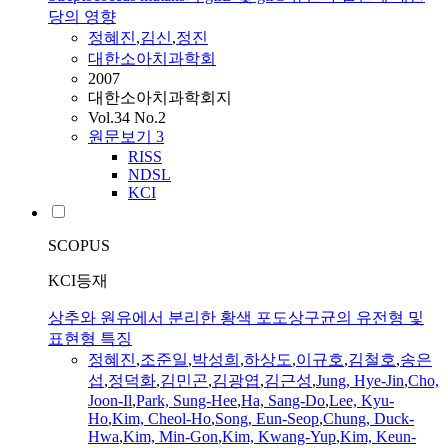
당의 영향
정혜진
,
김신
,
정진
대한소아치과학회
2007
대한소아치과학회지
Vol.34 No.2
원문보기
3
RISS
NDSL
KCI
SCOPUS
KCI등재
상추와 원유에서 분리한 황색 포도상구균의 유전형 및
표현형 특징
정혜진
,
조준일
,
박성희
,
하상도
,
이규호
,
김철호
,
송은
섭
,
정덕화
,
김민곤
,
김광엽
,
김근성
,
Jung, Hye-Jin
,
Cho,
Joon-Il
,
Park, Sung-Hee
,
Ha, Sang-Do
,
Lee, Kyu-
Ho
,
Kim, Cheol-Ho
,
Song, Eun-Seop
,
Chung, Duck-
Hwa
,
Kim, Min-Gon
,
Kim, Kwang-Yup
,
Kim, Keun-