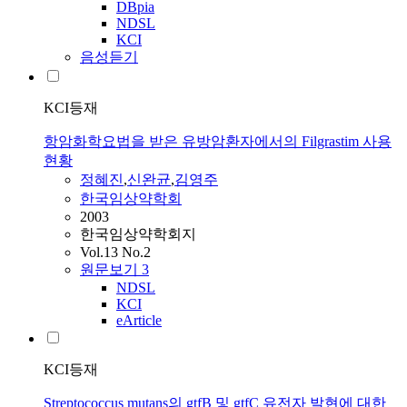
DBpia
NDSL
KCI
음성듣기
KCI등재
항암화학요법을 받은 유방암환자에서의 Filgrastim 사용
현황
정혜진
,
신완균
,
김영주
한국임상약학회
2003
한국임상약학회지
Vol.13 No.2
원문보기
3
NDSL
KCI
eArticle
KCI등재
Streptococcus mutans의 gtfB 및 gtfC 유전자 발현에 대한