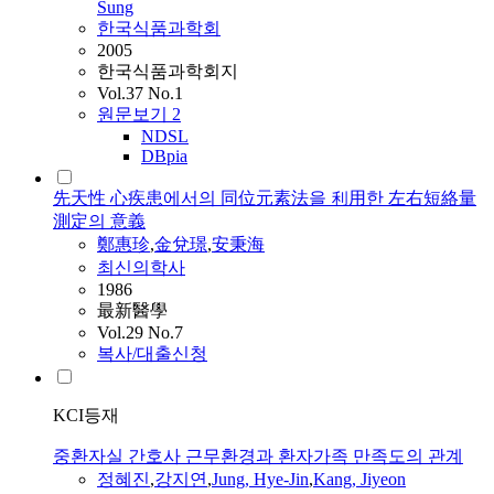
Sung
한국식품과학회
2005
한국식품과학회지
Vol.37 No.1
원문보기
2
NDSL
DBpia
先天性 心疾患에서의 同位元素法을 利用한 左右短絡量
測定의 意義
鄭惠珍
,
金兌璟
,
安秉海
최신의학사
1986
最新醫學
Vol.29 No.7
복사/대출신청
KCI등재
중환자실 간호사 근무환경과 환자가족 만족도의 관계
정혜진
,
강지연
,
Jung, Hye-Jin
,
Kang, Jiyeon