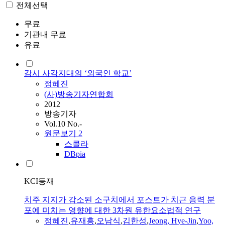
전체선택
무료
기관내 무료
유료
감시 사각지대의 ‘외국인 학교’
정혜진
(사)방송기자연합회
2012
방송기자
Vol.10 No.-
원문보기
2
스콜라
DBpia
KCI등재
치주 지지가 감소된 소구치에서 포스트가 치근 응력 분
포에 미치는 영향에 대한 3차원 유한요소법적 연구
정혜진
,
유재흥
,
오남식
,
김한성
,
Jeong, Hye-Jin
,
Yoo,