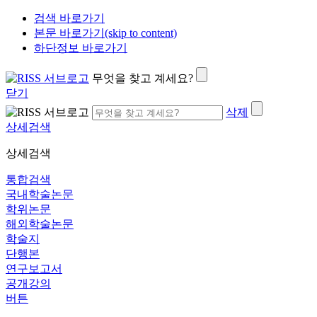
검색 바로가기
본문 바로가기(skip to content)
하단정보 바로가기
무엇을 찾고 계세요?
닫기
삭제
상세검색
상세검색
통합검색
국내학술논문
학위논문
해외학술논문
학술지
단행본
연구보고서
공개강의
버튼