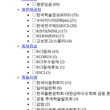
원문있음
(69)
원문제공처
한국학술정보(KISS)
(35)
누리미디어(DBpia)
(21)
한국연구재단(KCI)
(20)
KISTI(NDSL)
(17)
KERIS(RISS)
(7)
교보문고(스콜라)
(4)
등재정보
KCI등재
(43)
SCOPUS
(5)
KCI우수등재
(2)
KCI등재후보
(1)
ESCI
(1)
학술지명
한국미용학회지
(11)
일어일문학
(9)
한국물환경학회·대한상하수도학회 공동 
공동 추계학술발표회
(3)
감염
(2)
한국미생물·생명공학회지
(2)