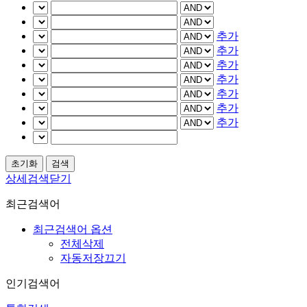
추가
추가
추가
추가
추가
추가
추가
상세검색닫기
최근검색어
최근검색어 옵션
전체삭제
자동저장끄기
인기검색어