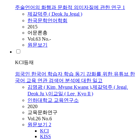
주술언어의 화행과 문화적 의미자질에 관한 연구 1
제갈덕주
(
Deok
Ju
Jegal
)
한국문학언어학회
2015
어문론총
Vol.63 No.-
원문보기
KCI등재
외국인 한국어 학습자 학습 동기 강화를 위한 유튜브 한
국어 교육 연관 검색어 분석에 대한 일고
김명광 ( Kim¸ Myung Kwang )
,
제갈덕주
(
Jegal
¸
Deok
Ju
)
,
이교일 ( Lee¸ Kyo Il )
인하대학교 교육연구소
2020
교육문화연구
Vol.26 No.6
원문보기
2
KCI
KISS