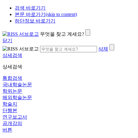
검색 바로가기
본문 바로가기(skip to content)
하단정보 바로가기
무엇을 찾고 계세요?
닫기
삭제
상세검색
상세검색
통합검색
국내학술논문
학위논문
해외학술논문
학술지
단행본
연구보고서
공개강의
버튼