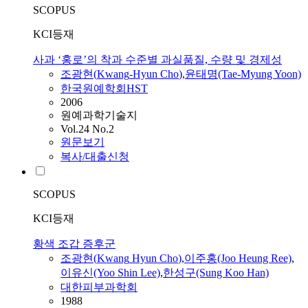
SCOPUS
KCI등재
사과 ‘홍로’의 착과 수준별 과실품질, 수량 및 경제성
조광현
(
Kwang
-
Hyun
Cho
)
,
윤태명(Tae-Myung Yoon)
한국원예학회HST
2006
원예과학기술지
Vol.24 No.2
원문보기
복사/대출신청
SCOPUS
KCI등재
황색 조갑 증후군
조광현
(
Kwang
Hyun
Cho
)
,
이주홍(Joo Heung Ree)
,
이유신(Yoo Shin Lee)
,
한성구(Sung Koo Han)
대한피부과학회
1988