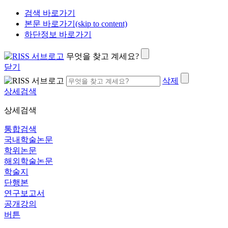
검색 바로가기
본문 바로가기(skip to content)
하단정보 바로가기
무엇을 찾고 계세요?
닫기
삭제
상세검색
상세검색
통합검색
국내학술논문
학위논문
해외학술논문
학술지
단행본
연구보고서
공개강의
버튼