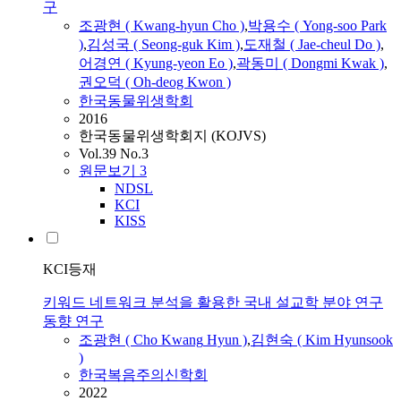
구
조광현
(
Kwang
-
hyun
Cho
)
,
박용수 ( Yong-soo Park
)
,
김성국 ( Seong-guk Kim )
,
도재철 ( Jae-cheul Do )
,
어경연 ( Kyung-yeon Eo )
,
곽동미 ( Dongmi Kwak )
,
권오덕 ( Oh-deog Kwon )
한국동물위생학회
2016
한국동물위생학회지 (KOJVS)
Vol.39 No.3
원문보기
3
NDSL
KCI
KISS
KCI등재
키워드 네트워크 분석을 활용한 국내 설교학 분야 연구
동향 연구
조광현
(
Cho
Kwang
Hyun
)
,
김현숙 ( Kim Hyunsook
)
한국복음주의신학회
2022