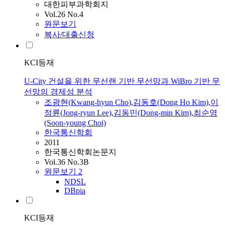
대한피부과학회지
Vol.26 No.4
원문보기
복사/대출신청
KCI등재
U-City 건설을 위한 무선랜 기반 무선망과 WiBro 기반 무
선망의 경제성 분석
조광현
(
Kwang
-
hyun
Cho
)
,
김동호(Dong
Ho
Kim)
,
이
정륜(Jong-ryun Lee)
,
김동민(Dong-min Kim)
,
최순영
(Soon-young Choi)
한국통신학회
2011
한국통신학회논문지
Vol.36 No.3B
원문보기
2
NDSL
DBpia
KCI등재