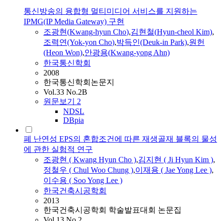
통신방송의 융합형 멀티미디어 서비스를 지원하는
IPMG(IP Media Gateway) 구현
조광현
(
Kwang
-
hyun
Cho
)
,
김현철(
Hyun
-cheol Kim)
,
조력연(Yok-yon
Cho
)
,
박득인(Deuk-in Park)
,
원헌
(Heon Won)
,
안광용(
Kwang
-yong Ahn)
한국통신학회
2008
한국통신학회논문지
Vol.33 No.2B
원문보기
2
NDSL
DBpia
폐 난연성 EPS의 혼합조건에 따른 재생골재 블록의 물성
에 관한 실험적 연구
조광현
(
Kwang
Hyun
Cho
)
,
김지
현
( Ji
Hyun
Kim )
,
정철우 ( Chul Woo Chung )
,
이재용 ( Jae Yong Lee )
,
이수용 ( Soo Yong Lee )
한국건축시공학회
2013
한국건축시공학회 학술발표대회 논문집
Vol.13 No.2