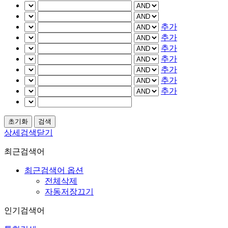
추가
추가
추가
추가
추가
추가
추가
상세검색닫기
최근검색어
최근검색어 옵션
전체삭제
자동저장끄기
인기검색어