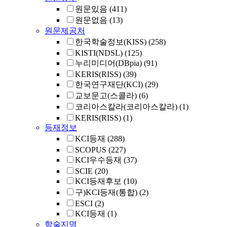
원문있음
(411)
원문없음
(13)
원문제공처
한국학술정보(KISS)
(258)
KISTI(NDSL)
(125)
누리미디어(DBpia)
(91)
KERIS(RISS)
(39)
한국연구재단(KCI)
(29)
교보문고(스콜라)
(6)
코리아스칼라(코리아스칼라)
(1)
KERIS(RISS)
(1)
등재정보
KCI등재
(288)
SCOPUS
(227)
KCI우수등재
(37)
SCIE
(20)
KCI등재후보
(10)
구)KCI등재(통합)
(2)
ESCI
(2)
KCI등재
(1)
학술지명