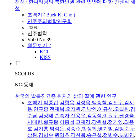
전선 : 한나라당의 북한인권 관련 법안에 대한 인권적 해
석
조백기
(
Baek
Ki
Cho
)
민주주의법학연구회
2009
민주법학
Vol.0 No.39
원문보기
2
KCI
KISS
SCOPUS
KCI등재
한국의 발톱진균증 환자의 삶의 질에 관한 연구
조백기
,
박종갑
,
김형옥
,
김성욱
,
백승철
,
김진우
,
김시
용
,
안규중
,
전재복
,
오지원
,
김낙인
,
이규석
,
오칠환
,
김
수남
,
김상태
,
손숙자
,
신용우
,
김동석
,
이원우
,
권경술
,
서대헌
,
황규왕
,
이종석
,
고재경
,
강원형
,
정기양
,
최응
호
,
김기홍
,
박석돈
,
강승주
,
함정희
,
명기범
,
김방순
,
구
상완
,
김병수
,
원영호
,
김한욱
,
송은섭
,
정병수
,
노병인
,