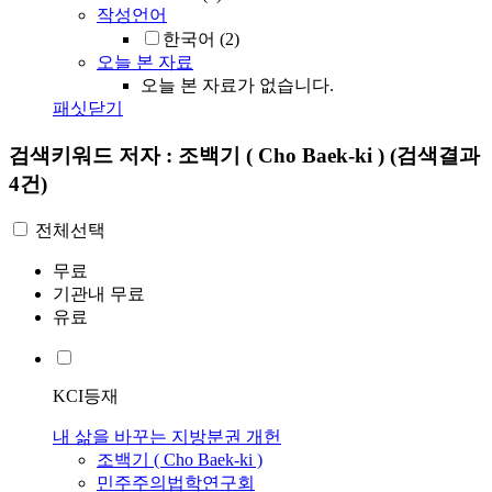
작성언어
한국어
(2)
오늘 본 자료
오늘 본 자료가 없습니다.
패싯닫기
검색키워드
저자 : 조백기 ( Cho Baek-ki )
(검색결과
4건)
전체선택
무료
기관내 무료
유료
KCI등재
내 삶을 바꾸는 지방분권 개헌
조백기
(
Cho
Baek-ki
)
민주주의법학연구회