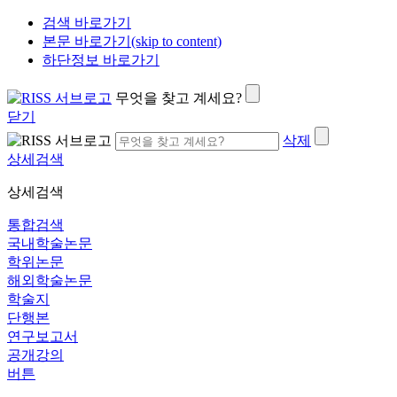
검색 바로가기
본문 바로가기(skip to content)
하단정보 바로가기
무엇을 찾고 계세요?
닫기
삭제
상세검색
상세검색
통합검색
국내학술논문
학위논문
해외학술논문
학술지
단행본
연구보고서
공개강의
버튼