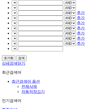
추가
추가
추가
추가
추가
추가
추가
상세검색닫기
최근검색어
최근검색어 옵션
전체삭제
자동저장끄기
인기검색어