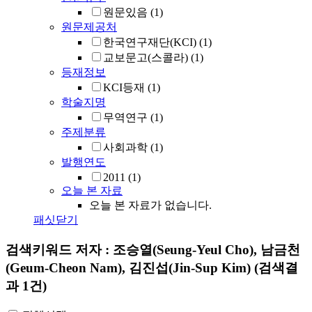
원문있음
(1)
원문제공처
한국연구재단(KCI)
(1)
교보문고(스콜라)
(1)
등재정보
KCI등재
(1)
학술지명
무역연구
(1)
주제분류
사회과학
(1)
발행연도
2011
(1)
오늘 본 자료
오늘 본 자료가 없습니다.
패싯닫기
검색키워드
저자 : 조승열(Seung-Yeul Cho), 남금천
(Geum-Cheon Nam), 김진섭(Jin-Sup Kim)
(검색결
과 1건)