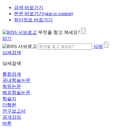
검색 바로가기
본문 바로가기(skip to content)
하단정보 바로가기
무엇을 찾고 계세요?
닫기
삭제
상세검색
상세검색
통합검색
국내학술논문
학위논문
해외학술논문
학술지
단행본
연구보고서
공개강의
버튼