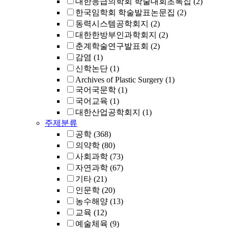
대한응급의학회 학술대회초록집
(2)
한국임학회 학술발표논문집
(2)
동력시스템공학회지
(2)
대한한방부인과학회지
(2)
춘계학술연구발표회
(2)
감염
(1)
신학논단
(1)
Archives of Plastic Surgery
(1)
국어국문학
(1)
국어교육
(1)
대한산업공학회지
(1)
주제분류
공학
(368)
의약학
(80)
사회과학
(73)
자연과학
(67)
기타
(21)
인문학
(20)
농수해양
(13)
교육
(12)
예술체육
(9)