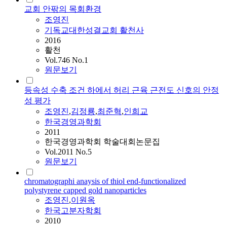
교회 안팎의 목회환경
조영진
기독교대한성결교회 활천사
2016
활천
Vol.746 No.1
원문보기
등속성 수축 조건 하에서 허리 근육 근전도 신호의 안정
성 평가
조영진
,
김정룡
,
최준혁
,
인희교
한국경영과학회
2011
한국경영과학회 학술대회논문집
Vol.2011 No.5
원문보기
chromatographi anaysis of thiol end-functionalized
polystyrene capped gold nanoparticles
조영진
,
이원옥
한국고분자학회
2010