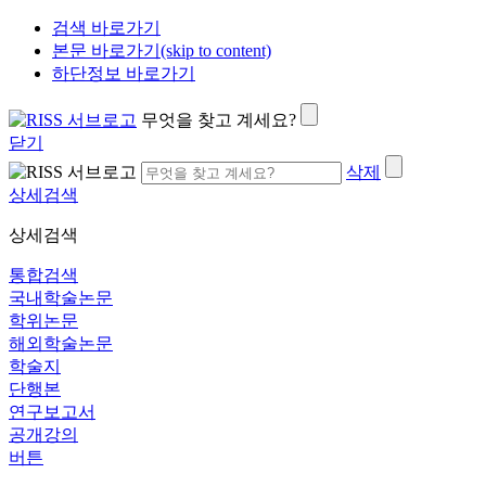
검색 바로가기
본문 바로가기(skip to content)
하단정보 바로가기
무엇을 찾고 계세요?
닫기
삭제
상세검색
상세검색
통합검색
국내학술논문
학위논문
해외학술논문
학술지
단행본
연구보고서
공개강의
버튼