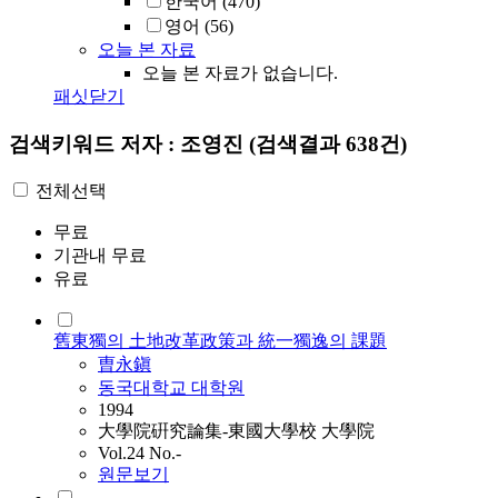
한국어
(470)
영어
(56)
오늘 본 자료
오늘 본 자료가 없습니다.
패싯닫기
검색키워드
저자 : 조영진
(검색결과 638건)
전체선택
무료
기관내 무료
유료
舊東獨의 土地改革政策과 統一獨逸의 課題
曺永鎭
동국대학교 대학원
1994
大學院硏究論集-東國大學校 大學院
Vol.24 No.-
원문보기