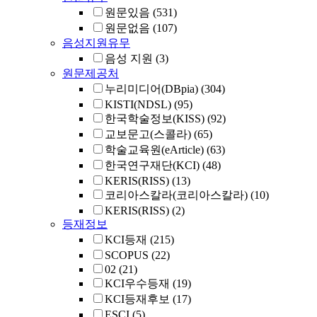
원문있음
(531)
원문없음
(107)
음성지원유무
음성 지원
(3)
원문제공처
누리미디어(DBpia)
(304)
KISTI(NDSL)
(95)
한국학술정보(KISS)
(92)
교보문고(스콜라)
(65)
학술교육원(eArticle)
(63)
한국연구재단(KCI)
(48)
KERIS(RISS)
(13)
코리아스칼라(코리아스칼라)
(10)
KERIS(RISS)
(2)
등재정보
KCI등재
(215)
SCOPUS
(22)
02
(21)
KCI우수등재
(19)
KCI등재후보
(17)
ESCI
(5)