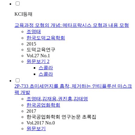
KCI등재
교육과정 모형의 개념: 메타프락시스 모형과 내용 모형
조영태
한국도덕교육학회
2015
도덕교육연구
Vol.27 No.1
원문보기
2
스콜라
스콜라
2P-733 초미세먼지를 흡착, 제거하는 안티플루션 마스크
팩 개발
조영태
,
김재용
,
권진홍
,
김태영
한국공업화학회
2017
한국공업화학회 연구논문 초록집
Vol.2017 No.0
원문보기