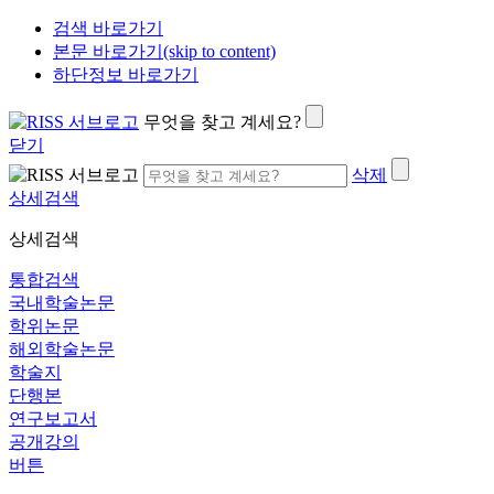
검색 바로가기
본문 바로가기(skip to content)
하단정보 바로가기
무엇을 찾고 계세요?
닫기
삭제
상세검색
상세검색
통합검색
국내학술논문
학위논문
해외학술논문
학술지
단행본
연구보고서
공개강의
버튼