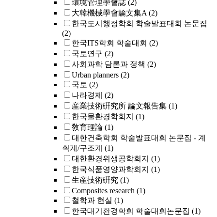
環境管理學會誌
(2)
大韓機械學會論文集A
(2)
한국도시행정학회 학술발표대회 논문집
(2)
한국ITS학회 학술대회
(2)
국토연구
(2)
사회과학 담론과 정책
(2)
Urban planners
(2)
국토
(2)
나라경제
(2)
産業技術硏究所 論文報告集
(1)
한국물환경학회지
(1)
敎育理論
(1)
대한건축학회 학술발표대회 논문집 - 계
획계/구조계
(1)
대한환경위생공학회지
(1)
한국식품영양과학회지
(1)
生産技術硏究
(1)
Composites research
(1)
철학과 현실
(1)
한국대기환경학회 학술대회논문집
(1)