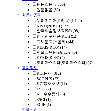
원문있음
(1,306)
원문없음
(88)
원문제공처
누리미디어(DBpia)
(1,166)
KISTI(NDSL)
(127)
한국학술정보(KISS)
(98)
한국연구재단(KCI)
(52)
교보문고(스콜라)
(44)
KERIS(RISS)
(14)
학술교육원(eArticle)
(6)
KERIS(RISS)
(4)
코리아스칼라(코리아스칼라)
(3)
등재정보
KCI등재
(312)
SCOPUS
(32)
KCI등재후보
(11)
ESCI
(7)
KCI우수등재
(6)
SSCI
(1)
SCIE
(1)
학술지명