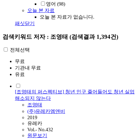
영어
(98)
오늘 본 자료
오늘 본 자료가 없습니다.
패싯닫기
검색키워드
저자 : 조영태
(검색결과 1,394건)
전체선택
무료
기관내 무료
유료
[조영태의 퍼스펙티브] 청년 인구 줄어들어도 청년 실업
해소되지 않는다
조영태
(주)유레카엠앤비
2019
유레카
Vol.- No.432
원문보기