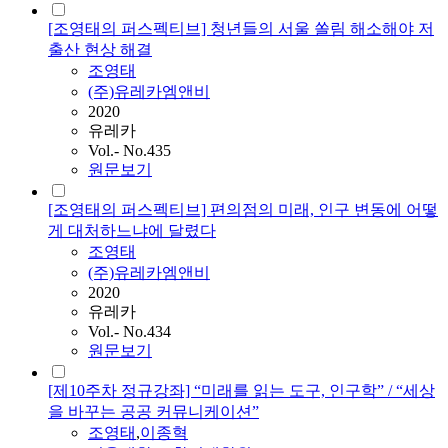
[조영태의 퍼스펙티브] 청년들의 서울 쏠림 해소해야 저
출산 현상 해결
조영태
(주)유레카엠앤비
2020
유레카
Vol.- No.435
원문보기
[조영태의 퍼스펙티브] 편의점의 미래, 인구 변동에 어떻
게 대처하느냐에 달렸다
조영태
(주)유레카엠앤비
2020
유레카
Vol.- No.434
원문보기
[제10주차 정규강좌] “미래를 읽는 도구, 인구학” / “세상
을 바꾸는 공공 커뮤니케이션”
조영태
,
이종혁