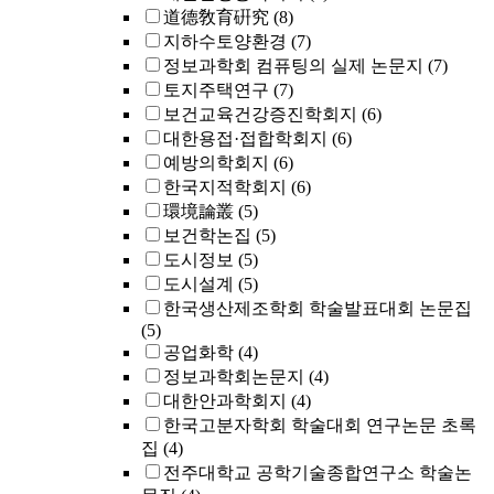
道德敎育硏究
(8)
지하수토양환경
(7)
정보과학회 컴퓨팅의 실제 논문지
(7)
토지주택연구
(7)
보건교육건강증진학회지
(6)
대한용접·접합학회지
(6)
예방의학회지
(6)
한국지적학회지
(6)
環境論叢
(5)
보건학논집
(5)
도시정보
(5)
도시설계
(5)
한국생산제조학회 학술발표대회 논문집
(5)
공업화학
(4)
정보과학회논문지
(4)
대한안과학회지
(4)
한국고분자학회 학술대회 연구논문 초록
집
(4)
전주대학교 공학기술종합연구소 학술논