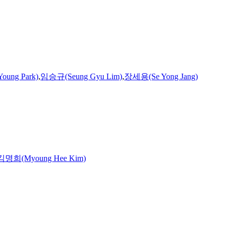
ung Park)
,
임승규(Seung Gyu Lim)
,
장세용(Se Yong Jang)
김명희(Myoung Hee Kim)