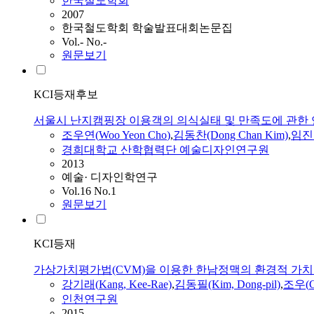
한국철도학회
2007
한국철도학회 학술발표대회논문집
Vol.- No.-
원문보기
KCI등재후보
서울시 난지캠핑장 이용객의 의식실태 및 만족도에 관한
조우
연(
Woo
Yeon
Cho
)
,
김동찬(Dong Chan Kim)
,
임진
경희대학교 산학협력단 예술디자인연구원
2013
예술· 디자인학연구
Vol.16 No.1
원문보기
KCI등재
가상가치평가법(CVM)을 이용한 한남정맥의 환경적 가
강
기래(
Kang
, Kee-Rae)
,
김동필(Kim, Dong-pil)
,
조우
(
인천연구원
2015