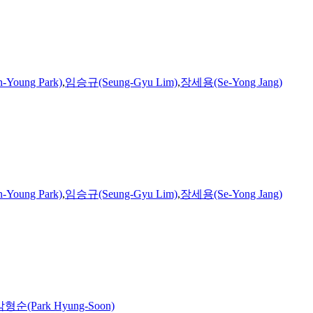
Young Park)
,
임승규(Seung-Gyu Lim)
,
장세용(Se-Yong Jang)
Young Park)
,
임승규(Seung-Gyu Lim)
,
장세용(Se-Yong Jang)
형순(Park Hyung-Soon)