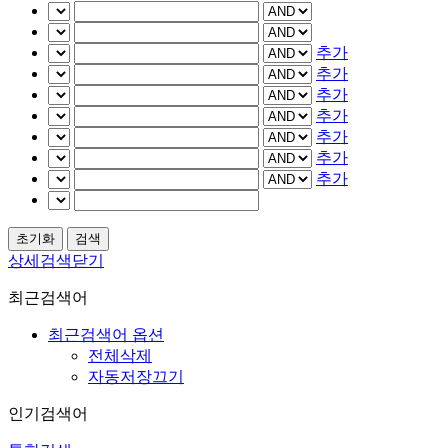
추가
추가
추가
추가
추가
추가
추가
상세검색닫기
최근검색어
최근검색어 옵션
전체삭제
자동저장끄기
인기검색어