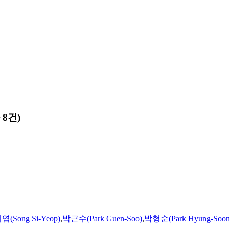
8건)
(Song Si-Yeop)
,
박근수(Park Guen-Soo)
,
박형순(Park Hyung-Soon