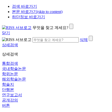
검색 바로가기
본문 바로가기(skip to content)
하단정보 바로가기
무엇을 찾고 계세요?
닫기
삭제
상세검색
상세검색
통합검색
국내학술논문
학위논문
해외학술논문
학술지
단행본
연구보고서
공개강의
버튼