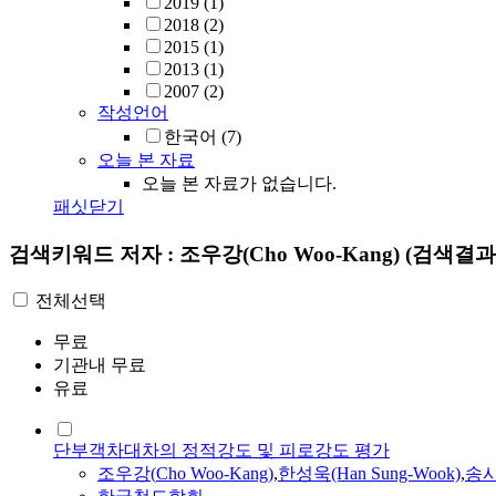
2019
(1)
2018
(2)
2015
(1)
2013
(1)
2007
(2)
작성언어
한국어
(7)
오늘 본 자료
오늘 본 자료가 없습니다.
패싯닫기
검색키워드
저자 : 조우강(Cho Woo-Kang)
(검색결과 
전체선택
무료
기관내 무료
유료
단부객차대차의 정적강도 및 피로강도 평가
조우강
(
Cho
Woo-Kang
)
,
한성욱(Han Sung-Wook)
,
송시엽