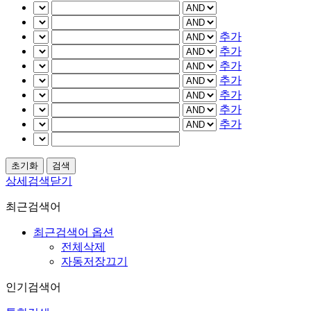
추가
추가
추가
추가
추가
추가
추가
상세검색닫기
최근검색어
최근검색어 옵션
전체삭제
자동저장끄기
인기검색어