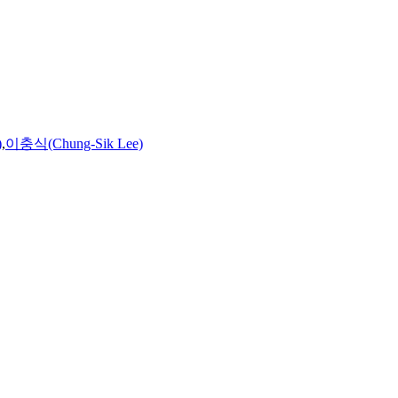
)
,
이충식(Chung-Sik Lee)