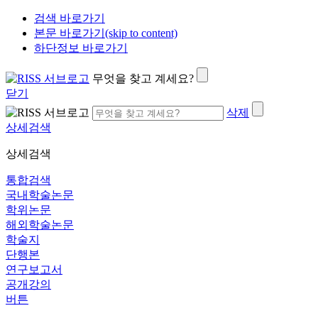
검색 바로가기
본문 바로가기(skip to content)
하단정보 바로가기
무엇을 찾고 계세요?
닫기
삭제
상세검색
상세검색
통합검색
국내학술논문
학위논문
해외학술논문
학술지
단행본
연구보고서
공개강의
버튼