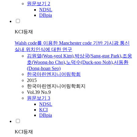
원문보기
2
NDSL
DBpia
KCI등재
Walsh code를 이용한 Manchester code 기반 가시광 통신
실내 위치인식에 대한 연구
김원열(Won-yeol Kim)
,
박상국(Sang-gug Park)
,
조웅
호
(
Woong
-
ho
Cho
)
,
노덕수(Duck-soo Noh)
,
서동환
(Dong-hoan Seo)
한국마린엔지니어링학회
2015
한국마린엔지니어링학회지
Vol.39 No.9
원문보기
3
NDSL
KCI
DBpia
KCI등재