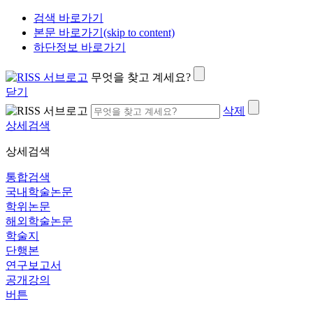
검색 바로가기
본문 바로가기(skip to content)
하단정보 바로가기
무엇을 찾고 계세요?
닫기
삭제
상세검색
상세검색
통합검색
국내학술논문
학위논문
해외학술논문
학술지
단행본
연구보고서
공개강의
버튼