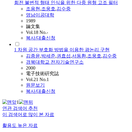
회전 불변적 형태 인식을 위한 다중 원형 고조 필터
조용현
,
조웅호
,
김수중
영남이공대학
1989
論文集
Vol.18 No.-
복사/대출신청
1 차원 공간 부호화 방법을 이용한 광논리 구현
김종윤
,
박세준
,
권효섭
,
서동환
,
조웅호
,
김수중
경북대학교 전자기술연구소
2000
電子技術硏究誌
Vol.21 No.1
원문보기
복사/대출신청
1
연관 검색어 추천
이 검색어로 많이 본 자료
활용도 높은 자료