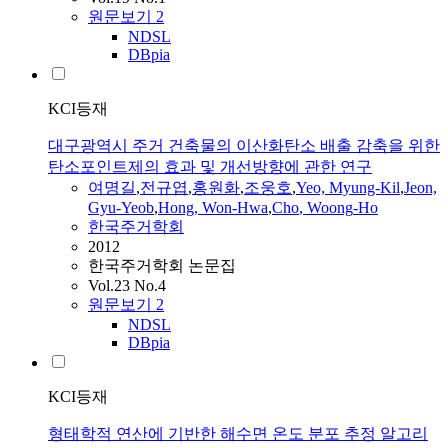
원문보기
2
NDSL
DBpia
KCI등재
대구광역시 주거 건축물의 이산화탄소 배출 감축을 위한
탄소포인트제의 효과 및 개선방향에 관한 연구
여명길
,
전규엽
,
홍원화
,
조웅호
,
Yeo, Myung-Kil
,
Jeon,
Gyu-Yeob
,
Hong
, Won-Hwa
,
Cho
,
Woong
-
Ho
한국주거학회
2012
한국주거학회 논문집
Vol.23 No.4
원문보기
2
NDSL
DBpia
KCI등재
형태학적 연산에 기반한 해수면 온도 분포 추정 알고리