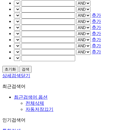
추가
추가
추가
추가
추가
추가
추가
상세검색닫기
최근검색어
최근검색어 옵션
전체삭제
자동저장끄기
인기검색어