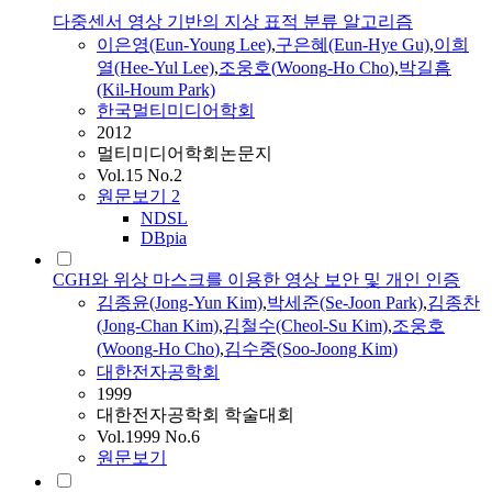
다중센서 영상 기반의 지상 표적 분류 알고리즘
이은영(Eun-Young Lee)
,
구은혜(Eun-Hye Gu)
,
이희
열(Hee-Yul Lee)
,
조웅호
(
Woong
-
Ho
Cho
)
,
박길흠
(Kil-Houm Park)
한국멀티미디어학회
2012
멀티미디어학회논문지
Vol.15 No.2
원문보기
2
NDSL
DBpia
CGH와 위상 마스크를 이용한 영상 보안 및 개인 인증
김종윤(Jong-Yun Kim)
,
박세준(Se-Joon Park)
,
김종찬
(Jong-Chan Kim)
,
김철수(Cheol-Su Kim)
,
조웅호
(
Woong
-
Ho
Cho
)
,
김수중(Soo-Joong Kim)
대한전자공학회
1999
대한전자공학회 학술대회
Vol.1999 No.6
원문보기