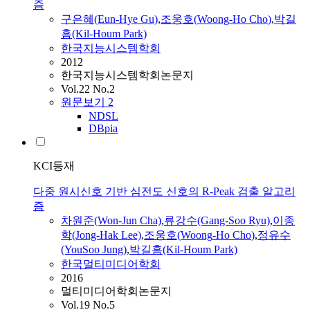
즘
구은혜(Eun-Hye Gu)
,
조웅호
(
Woong
-
Ho
Cho
)
,
박길
흠(Kil-Houm Park)
한국지능시스템학회
2012
한국지능시스템학회논문지
Vol.22 No.2
원문보기
2
NDSL
DBpia
KCI등재
다중 원시신호 기반 심전도 신호의 R-Peak 검출 알고리
즘
차원준(Won-Jun Cha)
,
류강수(Gang-Soo Ryu)
,
이종
학(Jong-Hak Lee)
,
조웅호
(
Woong
-
Ho
Cho
)
,
정유수
(YouSoo Jung)
,
박길흠(Kil-Houm Park)
한국멀티미디어학회
2016
멀티미디어학회논문지
Vol.19 No.5