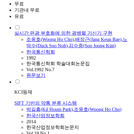
무료
기관내 무료
유료
실시간 편광 부호화에 의한 광병렬 가신기 구현
조웅호
(
Woong
Ho
Cho
)
,
배장근(Jang Keun Bae)
,
노
덕수(Duck Soo Noh)
,
김수중(Soo Joong Kim)
한국통신학회
1992
한국통신학회 학술대회논문집
Vol.1992 No.7
원문보기
KCI등재
SIFT 기반의 약통 분류 시스템
박길흠(Kil Houm Park)
,
조웅호
(
Woong
Ho
Cho
)
한국산업정보학회
2014
한국산업정보학회논문지
Vol.19 No.1