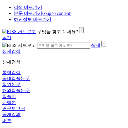
검색 바로가기
본문 바로가기(skip to content)
하단정보 바로가기
무엇을 찾고 계세요?
닫기
삭제
상세검색
상세검색
통합검색
국내학술논문
학위논문
해외학술논문
학술지
단행본
연구보고서
공개강의
버튼