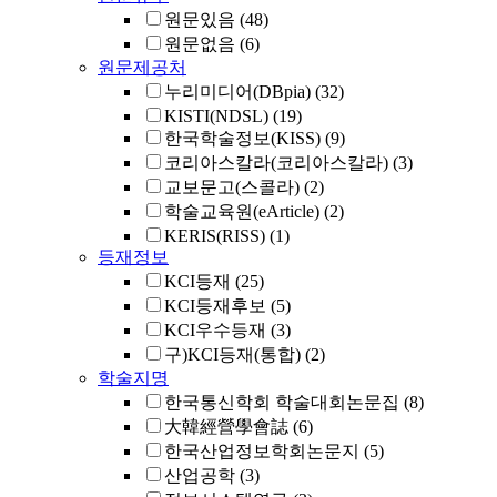
원문있음
(48)
원문없음
(6)
원문제공처
누리미디어(DBpia)
(32)
KISTI(NDSL)
(19)
한국학술정보(KISS)
(9)
코리아스칼라(코리아스칼라)
(3)
교보문고(스콜라)
(2)
학술교육원(eArticle)
(2)
KERIS(RISS)
(1)
등재정보
KCI등재
(25)
KCI등재후보
(5)
KCI우수등재
(3)
구)KCI등재(통합)
(2)
학술지명
한국통신학회 학술대회논문집
(8)
大韓經營學會誌
(6)
한국산업정보학회논문지
(5)
산업공학
(3)