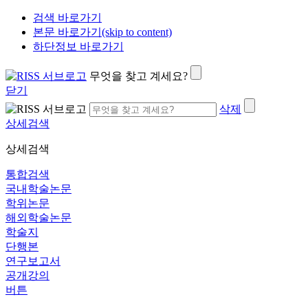
검색 바로가기
본문 바로가기(skip to content)
하단정보 바로가기
무엇을 찾고 계세요?
닫기
삭제
상세검색
상세검색
통합검색
국내학술논문
학위논문
해외학술논문
학술지
단행본
연구보고서
공개강의
버튼