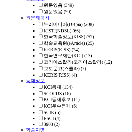
원문있음
(349)
원문없음
(50)
원문제공처
누리미디어(DBpia)
(208)
KISTI(NDSL)
(66)
한국학술정보(KISS)
(57)
학술교육원(eArticle)
(25)
KERIS(RISS)
(24)
한국연구재단(KCI)
(13)
코리아스칼라(코리아스칼라)
(12)
교보문고(스콜라)
(7)
KERIS(RISS)
(4)
등재정보
KCI등재
(134)
SCOPUS
(16)
KCI등재후보
(11)
KCI우수등재
(6)
SCIE
(5)
ESCI
(4)
3903
(2)
학술지명