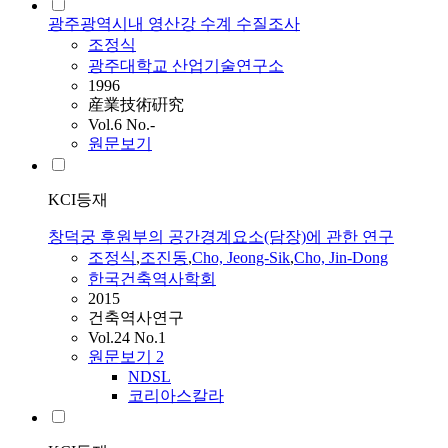
광주광역시내 영산강 수계 수질조사
조정식
광주대학교 산업기술연구소
1996
産業技術硏究
Vol.6 No.-
원문보기
KCI등재
창덕궁 후원부의 공간경계요소(담장)에 관한 연구
조정식
,
조진동
,
Cho, Jeong-Sik
,
Cho, Jin-Dong
한국건축역사학회
2015
건축역사연구
Vol.24 No.1
원문보기
2
NDSL
코리아스칼라