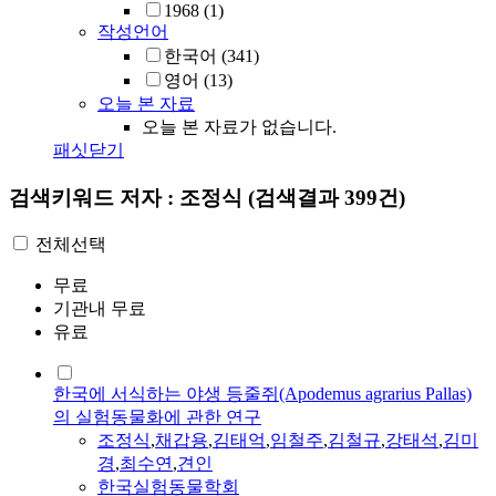
1968
(1)
작성언어
한국어
(341)
영어
(13)
오늘 본 자료
오늘 본 자료가 없습니다.
패싯닫기
검색키워드
저자 : 조정식
(검색결과 399건)
전체선택
무료
기관내 무료
유료
한국에 서식하는 야생 등줄쥐(Apodemus agrarius Pallas)
의 실험동물화에 관한 연구
조정식
,
채갑용
,
김태억
,
임철주
,
김철규
,
강태석
,
김미
경
,
최수연
,
견인
한국실험동물학회