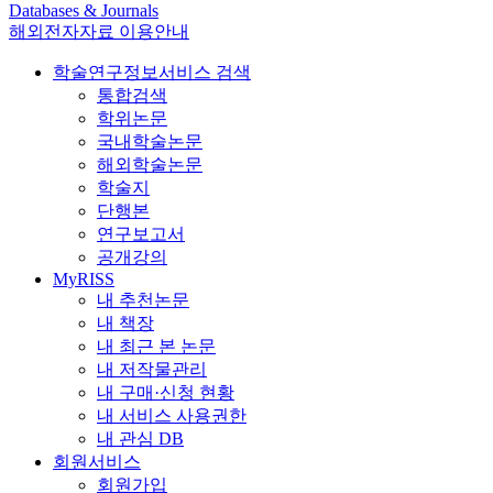
Databases & Journals
해외전자자료 이용안내
학술연구정보서비스 검색
통합검색
학위논문
국내학술논문
해외학술논문
학술지
단행본
연구보고서
공개강의
MyRISS
내 추천논문
내 책장
내 최근 본 논문
내 저작물관리
내 구매·신청 현황
내 서비스 사용권한
내 관심 DB
회원서비스
회원가입