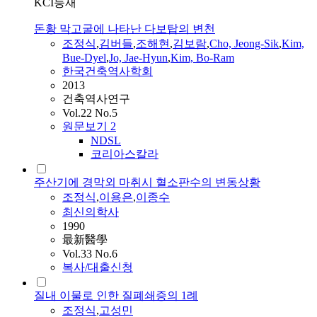
KCI등재
돈황 막고굴에 나타난 다보탑의 변천
조정식
,
김버들
,
조해현
,
김보람
,
Cho, Jeong-Sik
,
Kim,
Bue-Dyel
,
Jo, Jae-Hyun
,
Kim, Bo-Ram
한국건축역사학회
2013
건축역사연구
Vol.22 No.5
원문보기
2
NDSL
코리아스칼라
주산기에 경막외 마취시 혈소판수의 변동상황
조정식
,
이용은
,
이종수
최신의학사
1990
最新醫學
Vol.33 No.6
복사/대출신청
질내 이물로 인한 질폐쇄증의 1례
조정식
,
고성민