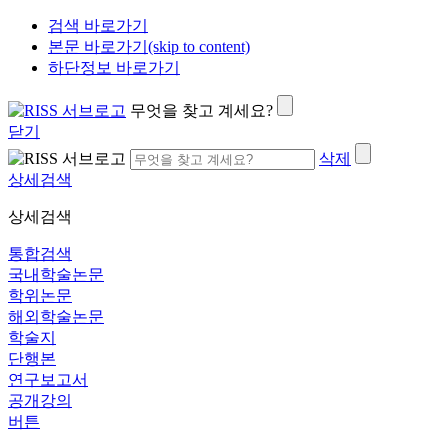
검색 바로가기
본문 바로가기(skip to content)
하단정보 바로가기
무엇을 찾고 계세요?
닫기
삭제
상세검색
상세검색
통합검색
국내학술논문
학위논문
해외학술논문
학술지
단행본
연구보고서
공개강의
버튼