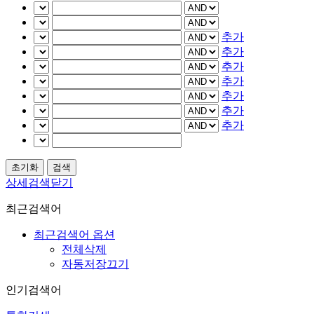
추가
추가
추가
추가
추가
추가
추가
상세검색닫기
최근검색어
최근검색어 옵션
전체삭제
자동저장끄기
인기검색어