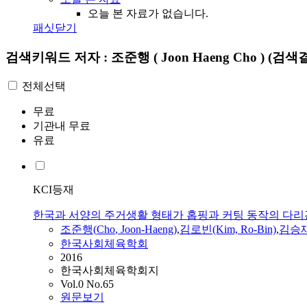
오늘 본 자료가 없습니다.
패싯닫기
검색키워드
저자 : 조준행 ( Joon Haeng Cho )
(검색결
전체선택
무료
기관내 무료
유료
KCI등재
한국과 서양의 주거생활 형태가 홉핑과 커팅 동작의 다리
조준행
(
Cho
,
Joon
-
Haeng
)
,
김로빈(Kim, Ro-Bin)
,
김승재(
한국사회체육학회
2016
한국사회체육학회지
Vol.0 No.65
원문보기