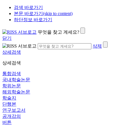
검색 바로가기
본문 바로가기(skip to content)
하단정보 바로가기
무엇을 찾고 계세요?
닫기
삭제
상세검색
상세검색
통합검색
국내학술논문
학위논문
해외학술논문
학술지
단행본
연구보고서
공개강의
버튼