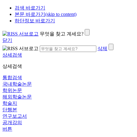
검색 바로가기
본문 바로가기(skip to content)
하단정보 바로가기
무엇을 찾고 계세요?
닫기
삭제
상세검색
상세검색
통합검색
국내학술논문
학위논문
해외학술논문
학술지
단행본
연구보고서
공개강의
버튼