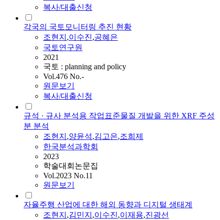
복사/대출신청
각국의 국토모니터링 추진 현황
조현지
,
이수진
,
공혜은
국토연구원
2021
국토 : planning and policy
Vol.476 No.-
원문보기
복사/대출신청
규석 · 규사 분석용 작업표준물질 개발을 위한 XRF 주성
분 분석
조현지
,
양윤석
,
김고은
,
조희제
한국분석과학회
2023
학술대회논문집
Vol.2023 No.11
원문보기
자율주행 산업에 대한 해외 동향과 디지털 생태계
조현지
,
김민지
,
이수진
,
이재용
,
진광선