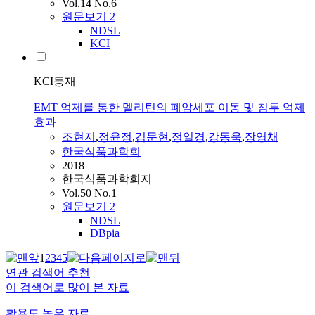
Vol.14 No.6
원문보기
2
NDSL
KCI
KCI등재
EMT 억제를 통한 멜리틴의 폐암세포 이동 및 침투 억제
효과
조현지
,
정윤정
,
김문현
,
정일경
,
강동욱
,
장영채
한국식품과학회
2018
한국식품과학회지
Vol.50 No.1
원문보기
2
NDSL
DBpia
1
2
3
4
5
연관 검색어 추천
이 검색어로 많이 본 자료
활용도 높은 자료