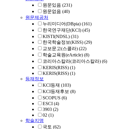
원문있음
(231)
원문없음
(40)
원문제공처
누리미디어(DBpia)
(161)
한국연구재단(KCI)
(45)
KISTI(NDSL)
(31)
한국학술정보(KISS)
(29)
교보문고(스콜라)
(22)
학술교육원(eArticle)
(8)
코리아스칼라(코리아스칼라)
(6)
KERIS(RISS)
(1)
KERIS(RISS)
(1)
등재정보
KCI등재
(103)
KCI등재후보
(8)
SCOPUS
(6)
ESCI
(4)
3903
(2)
02
(1)
학술지명
국토
(62)