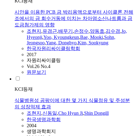
KCI등재
시안을 이용한 PCB 금 박리용액으로부터 사이클론 전해
조에서의 금 회수거동에 미치는 차아염소산나트륨과 금
도금첨가제의 영향
조현지
,
유경근
,
배무기
,
손정수
,
양동효
,
김수경
,
Jo,
Hyeonji
,
Yoo, Kyoungkeun
,
Bae, Mooki
,
Sohn,
Jeongsoo
,
Yang, Donghyo
,
Kim, Sookyung
한국자원리싸이클링학회
2017
자원리싸이클링
Vol.26 No.4
원문보기
KCI등재
식물병원성 곰팡이에 대한 몇 가지 식물정유 및 주성분
의 성장억제 효과
조현지
,
신동일
,
Cho Hyun Ji
,
Shin Dongill
한국생명과학회
2004
생명과학회지