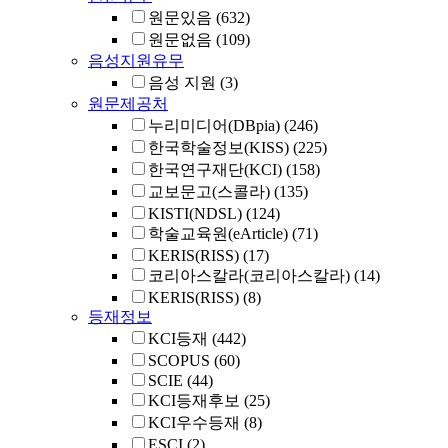
원문있음
(632)
원문없음
(109)
음성지원유무
음성 지원
(3)
원문제공처
누리미디어(DBpia)
(246)
한국학술정보(KISS)
(225)
한국연구재단(KCI)
(158)
교보문고(스콜라)
(135)
KISTI(NDSL)
(124)
학술교육원(eArticle)
(71)
KERIS(RISS)
(17)
코리아스칼라(코리아스칼라)
(14)
KERIS(RISS)
(8)
등재정보
KCI등재
(442)
SCOPUS
(60)
SCIE
(44)
KCI등재후보
(25)
KCI우수등재
(8)
ESCI
(2)