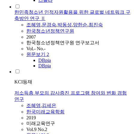
스콜라
한민족청소년 인적자원활용을 위한 글로벌 네트워크 구
축방안 연구 Ⅱ
조혜영
,
문경숙
,
박동성
,
양한순
,
최진숙
한국청소년정책연구원
2007
한국청소년정책연구원 연구보고서
Vol.- No.-
원문보기
2
DBpia
DBpia
KCI등재
저소득층 부모의 감사증진 프로그램 참여와 변화 경험
연구
조혜영
,
김세은
한국미래교육학회
2019
미래교육연구
Vol.9 No.2