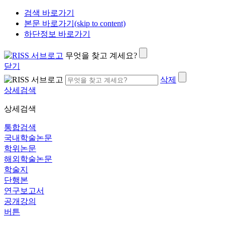
검색 바로가기
본문 바로가기(skip to content)
하단정보 바로가기
무엇을 찾고 계세요?
닫기
삭제
상세검색
상세검색
통합검색
국내학술논문
학위논문
해외학술논문
학술지
단행본
연구보고서
공개강의
버튼