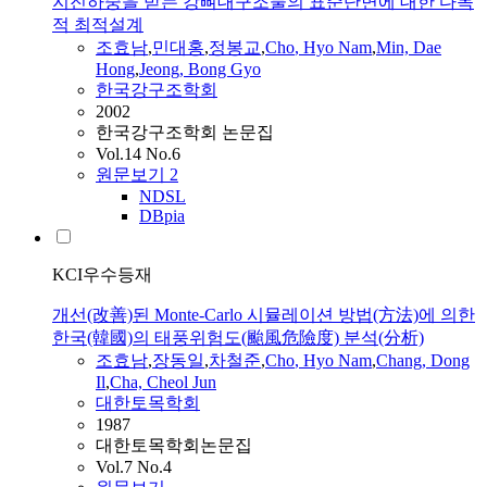
지진하중을 받는 강뼈대구조물의 표준단면에 대한 다목
적 최적설계
조효남
,
민대홍
,
정봉교
,
Cho
,
Hyo
Nam
,
Min, Dae
Hong
,
Jeong, Bong Gyo
한국강구조학회
2002
한국강구조학회 논문집
Vol.14 No.6
원문보기
2
NDSL
DBpia
KCI우수등재
개선(改善)된 Monte-Carlo 시뮬레이션 방법(方法)에 의한
한국(韓國)의 태풍위험도(颱風危險度) 분석(分析)
조효남
,
장동일
,
차철준
,
Cho
,
Hyo
Nam
,
Chang, Dong
Il
,
Cha, Cheol Jun
대한토목학회
1987
대한토목학회논문집
Vol.7 No.4