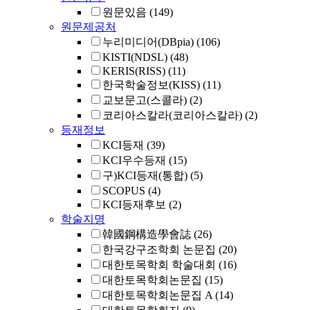
원문있음
(149)
원문제공처
누리미디어(DBpia)
(106)
KISTI(NDSL)
(48)
KERIS(RISS)
(11)
한국학술정보(KISS)
(11)
교보문고(스콜라)
(2)
코리아스칼라(코리아스칼라)
(2)
등재정보
KCI등재
(39)
KCI우수등재
(15)
구)KCI등재(통합)
(5)
SCOPUS
(4)
KCI등재후보
(2)
학술지명
韓國鋼構造學會誌
(26)
한국강구조학회 논문집
(20)
대한토목학회 학술대회
(16)
대한토목학회논문집
(15)
대한토목학회논문집 A
(14)