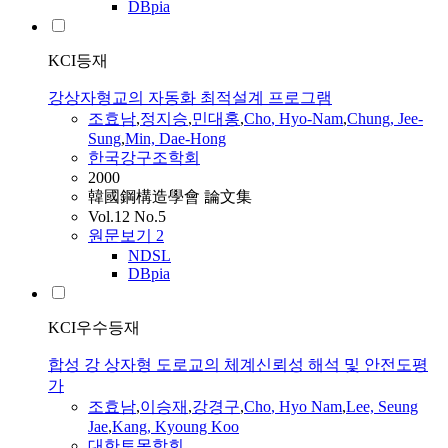
DBpia
KCI등재
강상자형교의 자동화 최적설계 프로그램
조효남
,
정지승
,
민대홍
,
Cho
,
Hyo-Nam
,
Chung, Jee-
Sung
,
Min, Dae-Hong
한국강구조학회
2000
韓國鋼構造學會 論文集
Vol.12 No.5
원문보기
2
NDSL
DBpia
KCI우수등재
합성 강 상자형 도로교의 체계신뢰성 해석 및 안전도평
가
조효남
,
이승재
,
강경구
,
Cho
,
Hyo
Nam
,
Lee, Seung
Jae
,
Kang, Kyoung Koo
대한토목학회