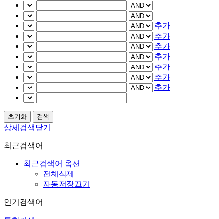
추가
추가
추가
추가
추가
추가
추가
상세검색닫기
최근검색어
최근검색어 옵션
전체삭제
자동저장끄기
인기검색어