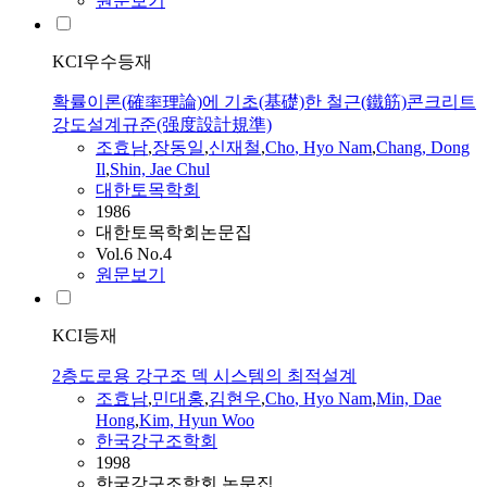
원문보기
KCI우수등재
확률이론(確率理論)에 기초(基礎)한 철근(鐵筋)콘크리트
강도설계규준(强度設計規準)
조효남
,
장동일
,
신재철
,
Cho
,
Hyo
Nam
,
Chang, Dong
Il
,
Shin, Jae Chul
대한토목학회
1986
대한토목학회논문집
Vol.6 No.4
원문보기
KCI등재
2층도로용 강구조 덱 시스템의 최적설계
조효남
,
민대홍
,
김현우
,
Cho
,
Hyo
Nam
,
Min, Dae
Hong
,
Kim, Hyun Woo
한국강구조학회
1998
한국강구조학회 논문집