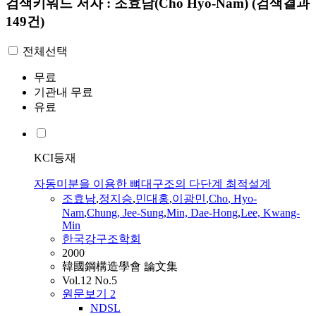
검색키워드
저자 : 조효남(Cho Hyo-Nam)
(검색결과
149건)
전체선택
무료
기관내 무료
유료
KCI등재
자동미분을 이용한 뼈대구조의 다단계 최적설계
조효남
,
정지승
,
민대홍
,
이광민
,
Cho
,
Hyo-
Nam
,
Chung, Jee-Sung
,
Min, Dae-Hong
,
Lee, Kwang-
Min
한국강구조학회
2000
韓國鋼構造學會 論文集
Vol.12 No.5
원문보기
2
NDSL