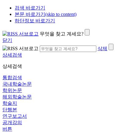
검색 바로가기
본문 바로가기(skip to content)
하단정보 바로가기
무엇을 찾고 계세요?
닫기
삭제
상세검색
상세검색
통합검색
국내학술논문
학위논문
해외학술논문
학술지
단행본
연구보고서
공개강의
버튼