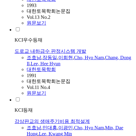
1993
대한토목학회논문집
Vol.13 No.2
원문보기
KCI우수등재
도로교 내하급수 판정시스템 개발
조효남
,
장동일
,
이희현
,
Cho
,
Hyo
Nam
,
Chang, Dong
Il
,
Lee, Hee Hyun
대한토목학회
1991
대한토목학회논문집
Vol.11 No.4
원문보기
KCI등재
강상판교의 생애주기비용 최적설계
조효남
,
민대홍
,
이광민
,
Cho
,
Hyo
Nam
,
Min, Dae
Hong
,
Lee, Kwang Min