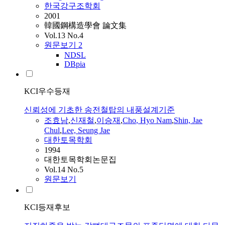
한국강구조학회
2001
韓國鋼構造學會 論文集
Vol.13 No.4
원문보기
2
NDSL
DBpia
KCI우수등재
신뢰성에 기초한 송전철탑의 내풍설계기준
조효남
,
신재철
,
이승재
,
Cho
,
Hyo
Nam
,
Shin, Jae
Chul
,
Lee, Seung Jae
대한토목학회
1994
대한토목학회논문집
Vol.14 No.5
원문보기
KCI등재후보