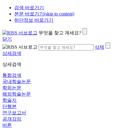
검색 바로가기
본문 바로가기(skip to content)
하단정보 바로가기
무엇을 찾고 계세요?
닫기
삭제
상세검색
상세검색
통합검색
국내학술논문
학위논문
해외학술논문
학술지
단행본
연구보고서
공개강의
버튼