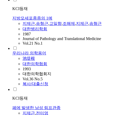
KCI등재
지방모세포종증의 1예
지제근
,
송형근
,
고일향
,
조해제
,
지제근
,
송형근
대한병리학회
1987
Journal of Pathology and Translational Medicine
Vol.21 No.1
우리나라 의학용어
池堤根
대한의학협회
1993
대한의학협회지
Vol.36 No.5
복사/대출신청
KCI등재
폐에 발생한 낭성 림프관종
지제근
,
전미영