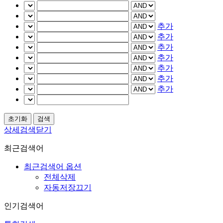
추가
추가
추가
추가
추가
추가
추가
상세검색닫기
최근검색어
최근검색어 옵션
전체삭제
자동저장끄기
인기검색어