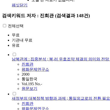
패싯닫기
검색키워드
저자 : 진희관
(검색결과 148건)
전체선택
무료
기관내 무료
유료
남북관계 : 집중분석 ; 북,러 우호조약 체결의 의미와 전
진희관
평화문제연구소
2000
통일한국
Vol.195 No.-
원문보기
새정부의 대북정책 방향과 과제 ; 통일외교로의 전환 필
진희관
평화문제연구소