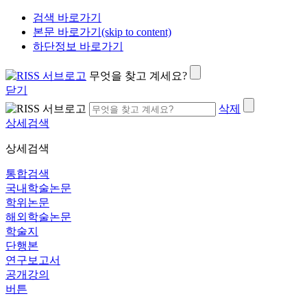
검색 바로가기
본문 바로가기(skip to content)
하단정보 바로가기
무엇을 찾고 계세요?
닫기
삭제
상세검색
상세검색
통합검색
국내학술논문
학위논문
해외학술논문
학술지
단행본
연구보고서
공개강의
버튼