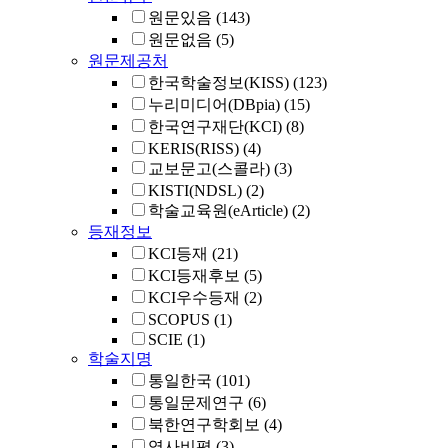
원문있음
(143)
원문없음
(5)
원문제공처
한국학술정보(KISS)
(123)
누리미디어(DBpia)
(15)
한국연구재단(KCI)
(8)
KERIS(RISS)
(4)
교보문고(스콜라)
(3)
KISTI(NDSL)
(2)
학술교육원(eArticle)
(2)
등재정보
KCI등재
(21)
KCI등재후보
(5)
KCI우수등재
(2)
SCOPUS
(1)
SCIE
(1)
학술지명
통일한국
(101)
통일문제연구
(6)
북한연구학회보
(4)
역사비평
(3)