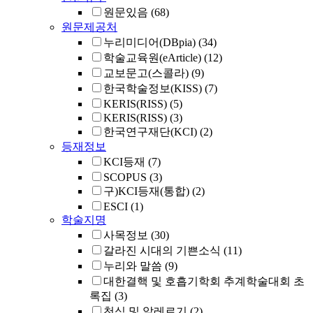
원문있음
(68)
원문제공처
누리미디어(DBpia)
(34)
학술교육원(eArticle)
(12)
교보문고(스콜라)
(9)
한국학술정보(KISS)
(7)
KERIS(RISS)
(5)
KERIS(RISS)
(3)
한국연구재단(KCI)
(2)
등재정보
KCI등재
(7)
SCOPUS
(3)
구)KCI등재(통합)
(2)
ESCI
(1)
학술지명
사목정보
(30)
갈라진 시대의 기쁜소식
(11)
누리와 말씀
(9)
대한결핵 및 호흡기학회 추계학술대회 초
록집
(3)
천식 및 알레르기
(2)