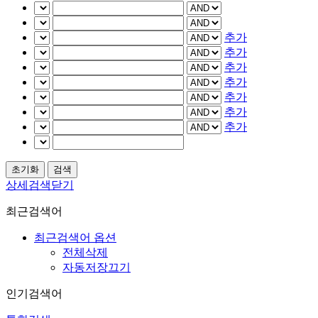
추가
추가
추가
추가
추가
추가
추가
상세검색닫기
최근검색어
최근검색어 옵션
전체삭제
자동저장끄기
인기검색어