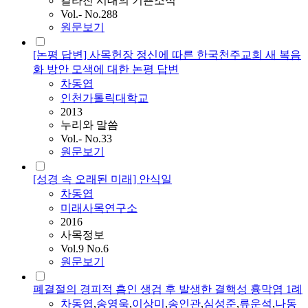
갈라진 시대의 기쁜소식
Vol.- No.288
원문보기
[논평 답변] 사목헌장 정신에 따른 한국천주교회 새 복음
화 방안 모색에 대한 논평 답변
차동엽
인천가톨릭대학교
2013
누리와 말씀
Vol.- No.33
원문보기
[성경 속 오래된 미래] 안식일
차동엽
미래사목연구소
2016
사목정보
Vol.9 No.6
원문보기
폐결절의 경피적 흡인 생검 후 발생한 결핵성 흉막염 1례
차동엽
,
송영욱
,
이상미
,
송인관
,
심성준
,
류운석
,
나동