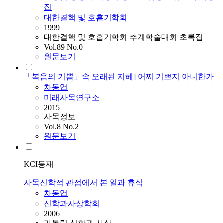
집
대한결핵 및 호흡기학회
1999
대한결핵 및 호흡기학회 추계학술대회 초록집
Vol.89 No.0
원문보기
「복음의 기쁨」속 오래된 지혜] 어찌 기쁘지 아니한가
차동엽
미래사목연구소
2015
사목정보
Vol.8 No.2
원문보기
KCI등재
사목신학적 관점에서 본 일과 휴식
차동엽
신학과사상학회
2006
가톨릭 신학과 사상