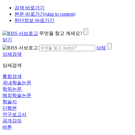
검색 바로가기
본문 바로가기(skip to content)
하단정보 바로가기
무엇을 찾고 계세요?
닫기
삭제
상세검색
상세검색
통합검색
국내학술논문
학위논문
해외학술논문
학술지
단행본
연구보고서
공개강의
버튼