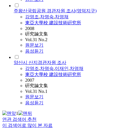
주왕산국립공원 경관자원 조사(영덕지구)
강영조
,
차명숙
,
차영채
東亞大學校 建設技術硏究所
2008
硏究論文集
Vol.31 No.2
원문보기
음성듣기
양산시 산지경관자원 조사
강영조
,
차명숙
,
이재인
,
차영채
東亞大學校 建設技術硏究所
2007
硏究論文集
Vol.31 No.1
원문보기
음성듣기
1
연관 검색어 추천
이 검색어로 많이 본 자료