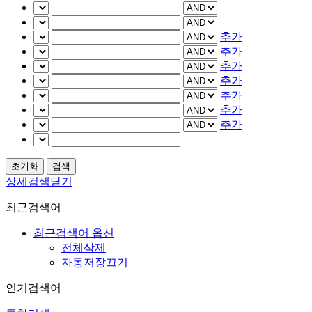
추가
추가
추가
추가
추가
추가
추가
상세검색닫기
최근검색어
최근검색어 옵션
전체삭제
자동저장끄기
인기검색어