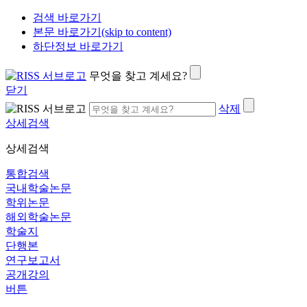
검색 바로가기
본문 바로가기(skip to content)
하단정보 바로가기
무엇을 찾고 계세요?
닫기
삭제
상세검색
상세검색
통합검색
국내학술논문
학위논문
해외학술논문
학술지
단행본
연구보고서
공개강의
버튼