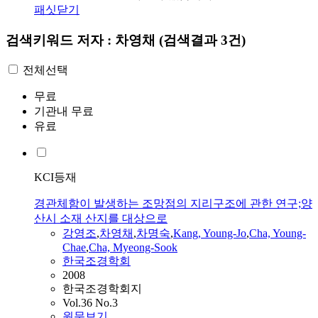
패싯닫기
검색키워드
저자 : 차영채
(검색결과 3건)
전체선택
무료
기관내 무료
유료
KCI등재
경관체함이 발생하는 조망점의 지리구조에 관한 연구;양
산시 소재 산지를 대상으로
강영조
,
차영채
,
차명숙
,
Kang, Young-Jo
,
Cha, Young-
Chae
,
Cha, Myeong-Sook
한국조경학회
2008
한국조경학회지
Vol.36 No.3
원문보기