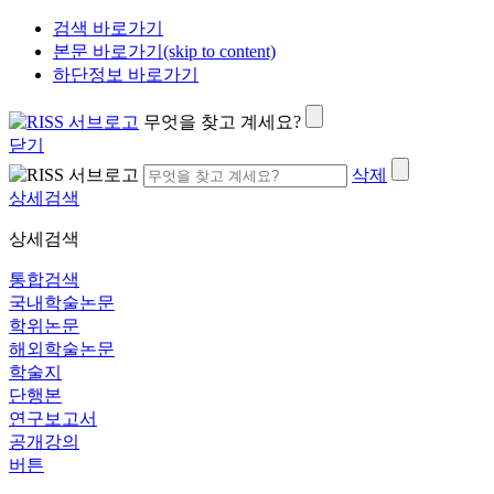
검색 바로가기
본문 바로가기(skip to content)
하단정보 바로가기
무엇을 찾고 계세요?
닫기
삭제
상세검색
상세검색
통합검색
국내학술논문
학위논문
해외학술논문
학술지
단행본
연구보고서
공개강의
버튼