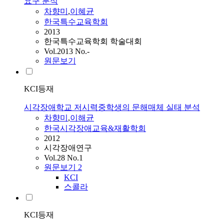
요구 분석
차향미
,
이혜균
한국특수교육학회
2013
한국특수교육학회 학술대회
Vol.2013 No.-
원문보기
KCI등재
시각장애학교 저시력중학생의 문해매체 실태 분석
차향미
,
이해균
한국시각장애교육&재활학회
2012
시각장애연구
Vol.28 No.1
원문보기
2
KCI
스콜라
KCI등재