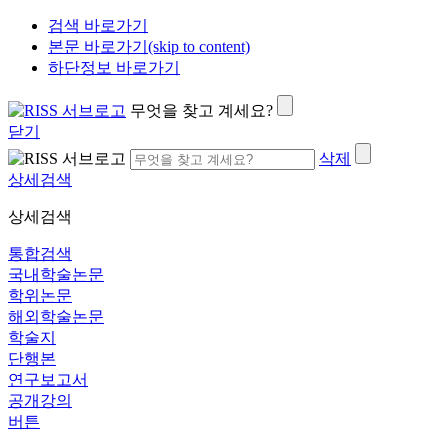
검색 바로가기
본문 바로가기(skip to content)
하단정보 바로가기
무엇을 찾고 계세요?
닫기
삭제
상세검색
상세검색
통합검색
국내학술논문
학위논문
해외학술논문
학술지
단행본
연구보고서
공개강의
버튼