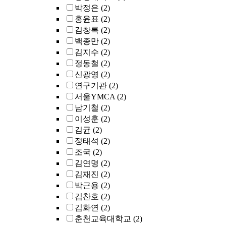
박정은
(2)
홍윤표
(2)
김창록
(2)
백종만
(2)
김지수
(2)
정동철
(2)
신광영
(2)
연구기관
(2)
서울YMCA
(2)
남기철
(2)
이성훈
(2)
김균
(2)
정태석
(2)
조국
(2)
김연명
(2)
김재진
(2)
박근용
(2)
김찬호
(2)
김화연
(2)
춘천교육대학교
(2)