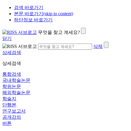
검색 바로가기
본문 바로가기(skip to content)
하단정보 바로가기
무엇을 찾고 계세요?
닫기
삭제
상세검색
상세검색
통합검색
국내학술논문
학위논문
해외학술논문
학술지
단행본
연구보고서
공개강의
버튼