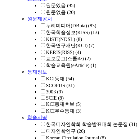
원문있음
(95)
원문없음
(20)
원문제공처
누리미디어(DBpia)
(83)
한국학술정보(KISS)
(13)
KISTI(NDSL)
(8)
한국연구재단(KCI)
(7)
KERIS(RISS)
(4)
교보문고(스콜라)
(2)
학술교육원(eArticle)
(1)
등재정보
KCI등재
(54)
SCOPUS
(31)
3903
(9)
SCIE
(8)
KCI등재후보
(5)
KCI우수등재
(3)
학술지명
한국디자인학회 학술발표대회 논문집
(31)
디자인학연구
(26)
Korean Circulation Journal
(8)