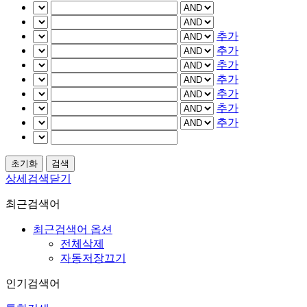
추가
추가
추가
추가
추가
추가
추가
상세검색닫기
최근검색어
최근검색어 옵션
전체삭제
자동저장끄기
인기검색어