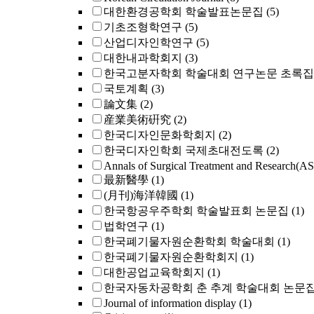
대한환경공학회 학술발표논문집
(5)
기초조형학연구
(5)
산업디자인학연구
(5)
대한내과학회지
(3)
한국고분자학회 학술대회 연구논문 초록집
국토계획
(3)
論文集
(2)
産業美術硏究
(2)
한국디자인문화학회지
(2)
한국디자인학회 국제초대전도록
(2)
Annals of Surgical Treatment and Research(A
最新醫學
(1)
(月刊)海洋韓國
(1)
한국항공우주학회 학술발표회 논문집
(1)
법학연구
(1)
한국폐기물자원순환학회 학술대회
(1)
한국폐기물자원순환학회지
(1)
대한공업교육학회지
(1)
한국자동차공학회 춘 추계 학술대회 논문
Journal of information display
(1)