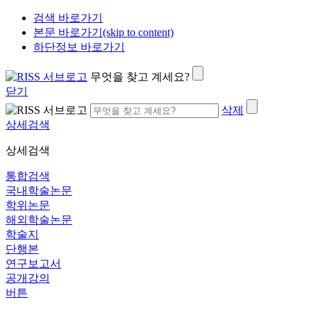
검색 바로가기
본문 바로가기(skip to content)
하단정보 바로가기
무엇을 찾고 계세요?
닫기
삭제
상세검색
상세검색
통합검색
국내학술논문
학위논문
해외학술논문
학술지
단행본
연구보고서
공개강의
버튼