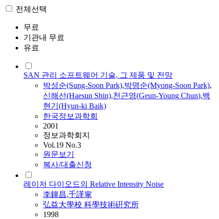
전체선택
무료
기관내 무료
유료
SAN 관리 소프트웨어 기술, 그 제품 및 전망
박성순(Sung-Soon Park)
,
박명순(Myong-Soon Park)
,
신해선(Haesun Shin)
,
천근영
(
Geun-Young
Chun
)
,
백
현기(Hyun-ki Baik)
한국정보과학회
2001
정보과학회지
Vol.19 No.3
원문보기
복사/대출신청
레이저 다이오드의 Relative Intensity Noise
李鐘昌
,
千謹寧
弘益大學校 科學技術硏究所
1998