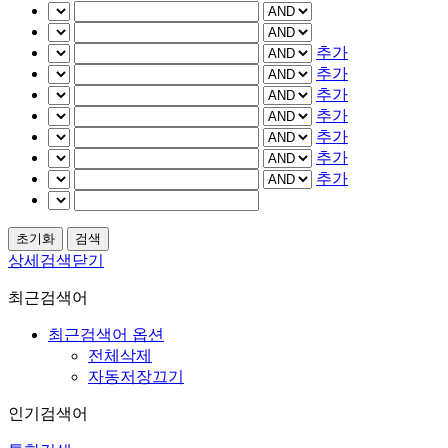
추가
추가
추가
추가
추가
추가
추가
상세검색닫기
최근검색어
최근검색어 옵션
전체삭제
자동저장끄기
인기검색어