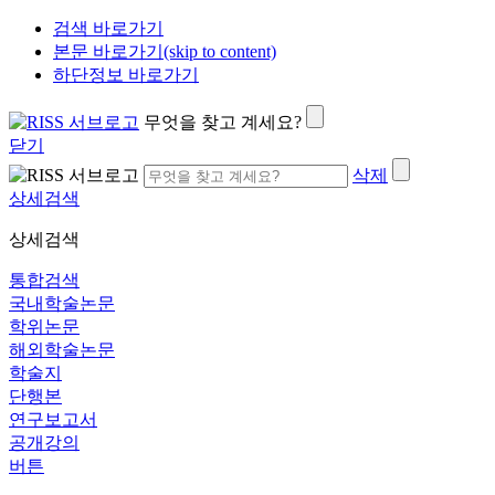
검색 바로가기
본문 바로가기(skip to content)
하단정보 바로가기
무엇을 찾고 계세요?
닫기
삭제
상세검색
상세검색
통합검색
국내학술논문
학위논문
해외학술논문
학술지
단행본
연구보고서
공개강의
버튼