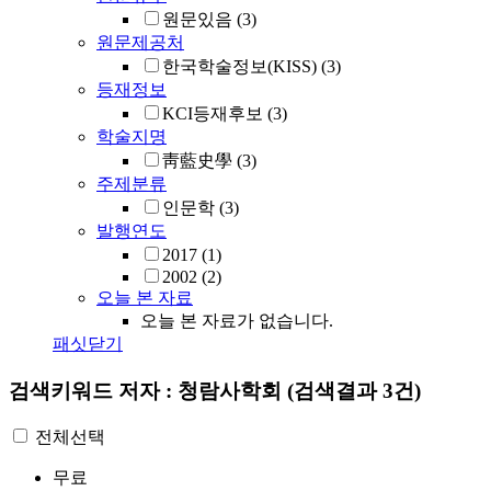
원문있음
(3)
원문제공처
한국학술정보(KISS)
(3)
등재정보
KCI등재후보
(3)
학술지명
靑藍史學
(3)
주제분류
인문학
(3)
발행연도
2017
(1)
2002
(2)
오늘 본 자료
오늘 본 자료가 없습니다.
패싯닫기
검색키워드
저자 : 청람사학회
(검색결과 3건)
전체선택
무료