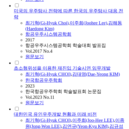
미국의 우주탐사 전략에 따른 한국의 우주탐사 대응 전
략
최기혁
(
Gi-Hyuk
Choi
)
,
이주희(Joohee Lee)
,
김해동
(Haedong Kim)
항공우주시스템공학회
2017
항공우주시스템공학회 학술대회 발표집
Vol.2017 No.4
원문보기
초소형위성을 이용한 재진입 기술시연 임무개발
최기혁
(
Gi-Hyuk
CHOI
)
,
김대영(Dae-Yeong KIM)
한국항공우주학회
2023
한국항공우주학회 학술발표회 논문집
Vol.2023 No.11
원문보기
대한민국 유인우주개발 현황과 미래 비전
최기혁
(
Gi-Hyuk
CHOI
)
,
이주희(Joo-Hee LEE)
,
이종
원(Jong-Won LEE)
,
김연규(Yeon-Kyu KIM)
,
김규성