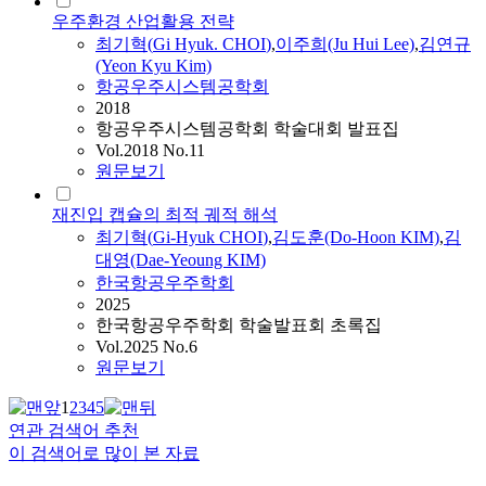
우주환경 산업활용 전략
최기혁
(
Gi
Hyuk
.
CHOI
)
,
이주희(Ju Hui Lee)
,
김연규
(Yeon Kyu Kim)
항공우주시스템공학회
2018
항공우주시스템공학회 학술대회 발표집
Vol.2018 No.11
원문보기
재진입 캡슐의 최적 궤적 해석
최기혁
(
Gi-Hyuk
CHOI
)
,
김도훈(Do-Hoon KIM)
,
김
대영(Dae-Yeoung KIM)
한국항공우주학회
2025
한국항공우주학회 학술발표회 초록집
Vol.2025 No.6
원문보기
1
2
3
4
5
연관 검색어 추천
이 검색어로 많이 본 자료