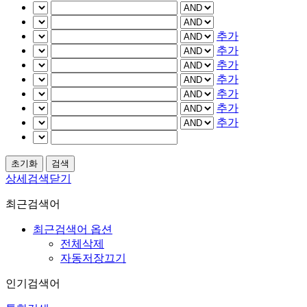
추가
추가
추가
추가
추가
추가
추가
상세검색닫기
최근검색어
최근검색어 옵션
전체삭제
자동저장끄기
인기검색어