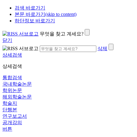
검색 바로가기
본문 바로가기(skip to content)
하단정보 바로가기
무엇을 찾고 계세요?
닫기
삭제
상세검색
상세검색
통합검색
국내학술논문
학위논문
해외학술논문
학술지
단행본
연구보고서
공개강의
버튼