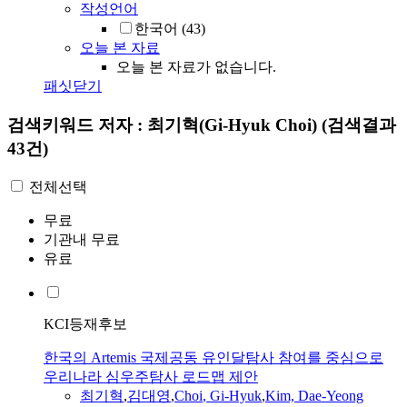
작성언어
한국어
(43)
오늘 본 자료
오늘 본 자료가 없습니다.
패싯닫기
검색키워드
저자 : 최기혁(Gi-Hyuk Choi)
(검색결과
43건)
전체선택
무료
기관내 무료
유료
KCI등재후보
한국의 Artemis 국제공동 유인달탐사 참여를 중심으로
우리나라 심우주탐사 로드맵 제안
최기혁
,
김대영
,
Choi
,
Gi-Hyuk
,
Kim, Dae-Yeong