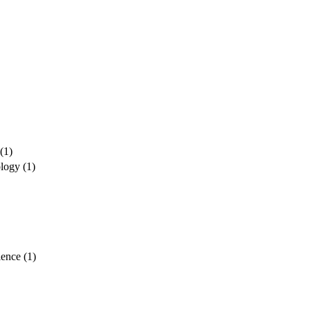
(1)
ology
(1)
ience
(1)