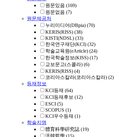
원문있음
(169)
원문없음
(7)
원문제공처
누리미디어(DBpia)
(70)
KERIS(RISS)
(38)
KISTI(NDSL)
(33)
한국연구재단(KCI)
(32)
학술교육원(eArticle)
(24)
한국학술정보(KISS)
(17)
교보문고(스콜라)
(6)
KERIS(RISS)
(4)
코리아스칼라(코리아스칼라)
(2)
등재정보
KCI등재
(64)
KCI등재후보
(12)
ESCI
(5)
SCOPUS
(1)
KCI우수등재
(1)
학술지명
體育科學硏究誌
(19)
汎韓哲學
(15)