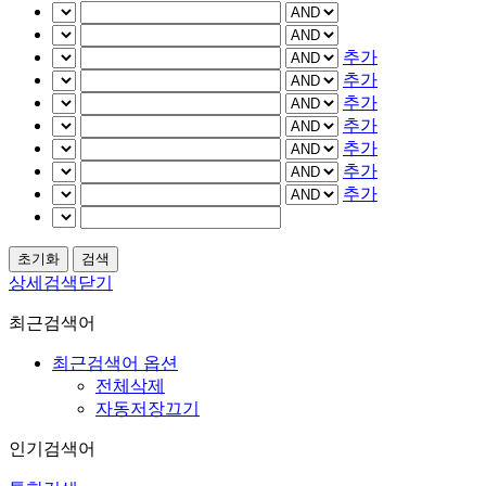
추가
추가
추가
추가
추가
추가
추가
상세검색닫기
최근검색어
최근검색어 옵션
전체삭제
자동저장끄기
인기검색어