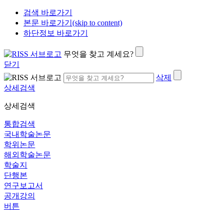
검색 바로가기
본문 바로가기(skip to content)
하단정보 바로가기
무엇을 찾고 계세요?
닫기
삭제
상세검색
상세검색
통합검색
국내학술논문
학위논문
해외학술논문
학술지
단행본
연구보고서
공개강의
버튼