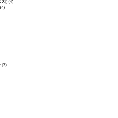
학회지)
(4)
(4)
y
(3)