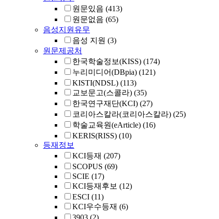
원문있음
(413)
원문없음
(65)
음성지원유무
음성 지원
(3)
원문제공처
한국학술정보(KISS)
(174)
누리미디어(DBpia)
(121)
KISTI(NDSL)
(113)
교보문고(스콜라)
(35)
한국연구재단(KCI)
(27)
코리아스칼라(코리아스칼라)
(25)
학술교육원(eArticle)
(16)
KERIS(RISS)
(10)
등재정보
KCI등재
(207)
SCOPUS
(69)
SCIE
(17)
KCI등재후보
(12)
ESCI
(11)
KCI우수등재
(6)
3903
(2)