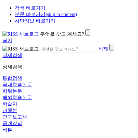
검색 바로가기
본문 바로가기(skip to content)
하단정보 바로가기
무엇을 찾고 계세요?
닫기
삭제
상세검색
상세검색
통합검색
국내학술논문
학위논문
해외학술논문
학술지
단행본
연구보고서
공개강의
버튼