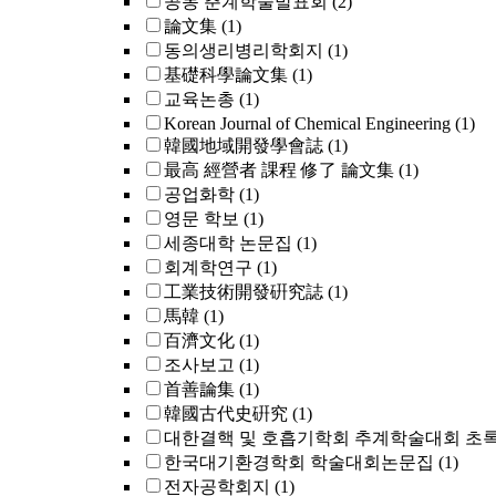
공동 춘계학술발표회
(2)
論文集
(1)
동의생리병리학회지
(1)
基礎科學論文集
(1)
교육논총
(1)
Korean Journal of Chemical Engineering
(1)
韓國地域開發學會誌
(1)
最高 經營者 課程 修了 論文集
(1)
공업화학
(1)
영문 학보
(1)
세종대학 논문집
(1)
회계학연구
(1)
工業技術開發硏究誌
(1)
馬韓
(1)
百濟文化
(1)
조사보고
(1)
首善論集
(1)
韓國古代史硏究
(1)
대한결핵 및 호흡기학회 추계학술대회 초
한국대기환경학회 학술대회논문집
(1)
전자공학회지
(1)