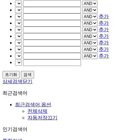
추가
추가
추가
추가
추가
추가
추가
상세검색닫기
최근검색어
최근검색어 옵션
전체삭제
자동저장끄기
인기검색어