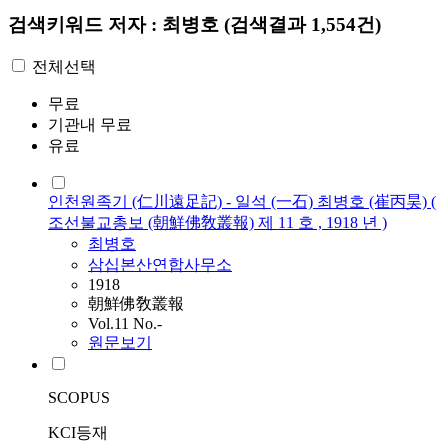
검색키워드
저자 : 최병호
(검색결과 1,554건)
전체선택
무료
기관내 무료
유료
인천원족기 (仁川遠足記) - 일석 (一石) 최병호 (崔丙昊) (
조선불교총보 (朝鮮佛敎叢報) 제 11 호 , 1918 년 )
최병호
삼십본산연합사무소
1918
朝鮮佛敎叢報
Vol.11 No.-
원문보기
SCOPUS
KCI등재