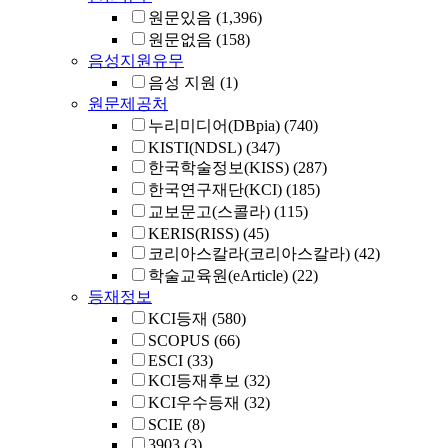
원문있음
(1,396)
원문없음
(158)
음성지원유무
음성 지원
(1)
원문제공처
누리미디어(DBpia)
(740)
KISTI(NDSL)
(347)
한국학술정보(KISS)
(287)
한국연구재단(KCI)
(185)
교보문고(스콜라)
(115)
KERIS(RISS)
(45)
코리아스칼라(코리아스칼라)
(42)
학술교육원(eArticle)
(22)
등재정보
KCI등재
(580)
SCOPUS
(66)
ESCI
(33)
KCI등재후보
(32)
KCI우수등재
(32)
SCIE
(8)
3903
(3)