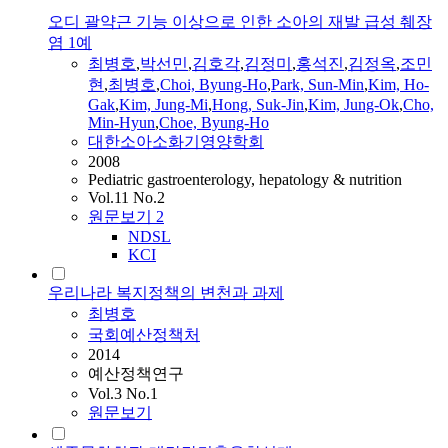
오디 괄약근 기능 이상으로 인한 소아의 재발 급성 췌장
염 1예
최병호
,
박선민
,
김호각
,
김정미
,
홍석진
,
김정옥
,
조민
현
,
최병호
,
Choi, Byung-Ho
,
Park, Sun-Min
,
Kim, Ho-
Gak
,
Kim, Jung-Mi
,
Hong, Suk-Jin
,
Kim, Jung-Ok
,
Cho,
Min-Hyun
,
Choe, Byung-Ho
대한소아소화기영양학회
2008
Pediatric gastroenterology, hepatology & nutrition
Vol.11 No.2
원문보기
2
NDSL
KCI
우리나라 복지정책의 변천과 과제
최병호
국회예산정책처
2014
예산정책연구
Vol.3 No.1
원문보기