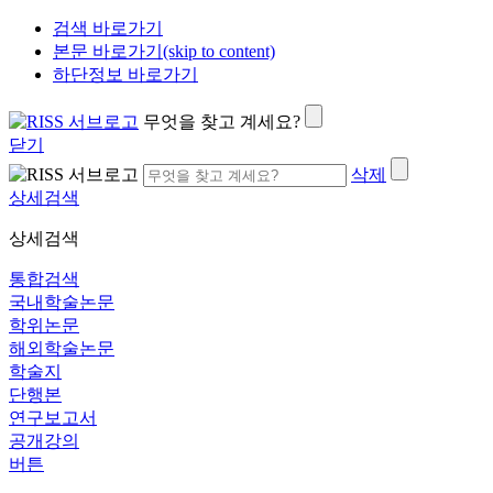
검색 바로가기
본문 바로가기(skip to content)
하단정보 바로가기
무엇을 찾고 계세요?
닫기
삭제
상세검색
상세검색
통합검색
국내학술논문
학위논문
해외학술논문
학술지
단행본
연구보고서
공개강의
버튼