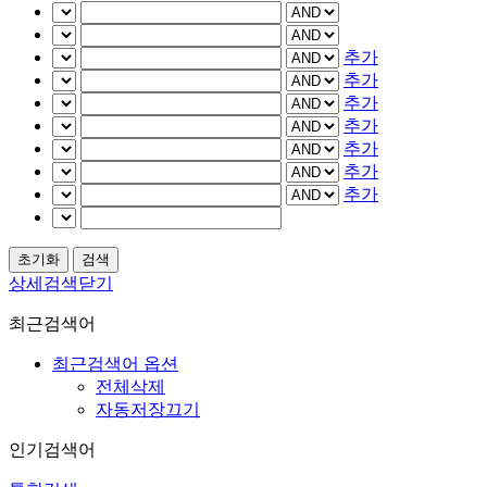
추가
추가
추가
추가
추가
추가
추가
상세검색닫기
최근검색어
최근검색어 옵션
전체삭제
자동저장끄기
인기검색어