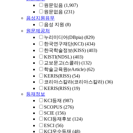
원문있음
(1,907)
원문없음
(231)
음성지원유무
음성 지원
(8)
원문제공처
누리미디어(DBpia)
(829)
한국연구재단(KCI)
(434)
한국학술정보(KISS)
(403)
KISTI(NDSL)
(403)
교보문고(스콜라)
(132)
학술교육원(eArticle)
(62)
KERIS(RISS)
(54)
코리아스칼라(코리아스칼라)
(36)
KERIS(RISS)
(19)
등재정보
KCI등재
(987)
SCOPUS
(276)
SCIE
(156)
KCI등재후보
(124)
ESCI
(56)
KCI우수등재
(48)