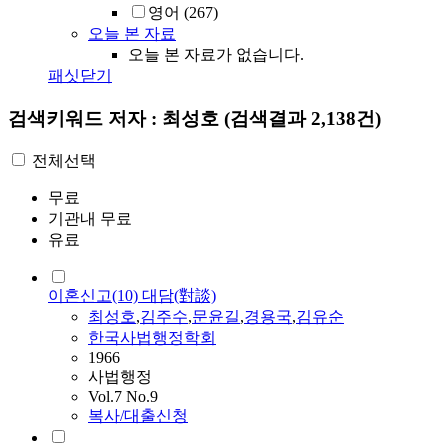
영어
(267)
오늘 본 자료
오늘 본 자료가 없습니다.
패싯닫기
검색키워드
저자 : 최성호
(검색결과 2,138건)
전체선택
무료
기관내 무료
유료
이혼신고(10) 대담(對談)
최성호
,
김주수
,
문윤길
,
경용국
,
김유순
한국사법행정학회
1966
사법행정
Vol.7 No.9
복사/대출신청