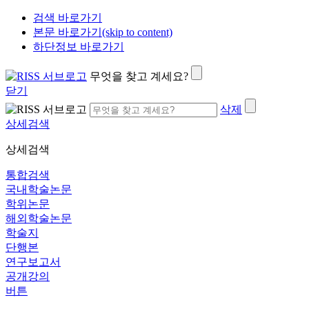
검색 바로가기
본문 바로가기(skip to content)
하단정보 바로가기
무엇을 찾고 계세요?
닫기
삭제
상세검색
상세검색
통합검색
국내학술논문
학위논문
해외학술논문
학술지
단행본
연구보고서
공개강의
버튼