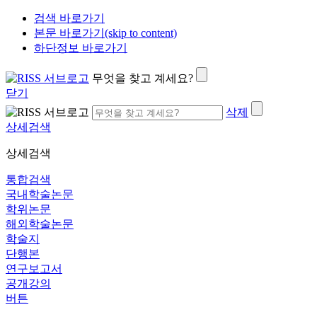
검색 바로가기
본문 바로가기(skip to content)
하단정보 바로가기
무엇을 찾고 계세요?
닫기
삭제
상세검색
상세검색
통합검색
국내학술논문
학위논문
해외학술논문
학술지
단행본
연구보고서
공개강의
버튼