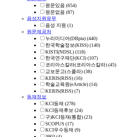
원문있음
(654)
원문없음
(87)
음성지원유무
음성 지원
(1)
원문제공처
누리미디어(DBpia)
(440)
한국학술정보(KISS)
(140)
KISTI(NDSL)
(118)
한국연구재단(KCI)
(107)
코리아스칼라(코리아스칼라)
(45)
교보문고(스콜라)
(38)
KERIS(RISS)
(16)
학술교육원(eArticle)
(14)
KERIS(RISS)
(7)
등재정보
KCI등재
(278)
KCI등재후보
(24)
구)KCI등재(통합)
(23)
SCOPUS
(17)
KCI우수등재
(9)
3903
(4)