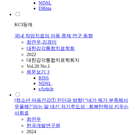
NDSL
DBpia
KCI등재
국내 작업치료의 아동 중재 연구 동향
최연우
,
김경미
대한감각통합치료학회
2022
대한감각통합치료학회지
Vol.20 No.1
원문보기
3
RISS
NDSL
eArticle
[청소년 마음건강① 진단과 방향] “네가 뭐가 부족해서
우울해?”라는 말 대신 자기주도성 · 회복탄력성 키우는
사회로
최연우
한국개발연구원
2024