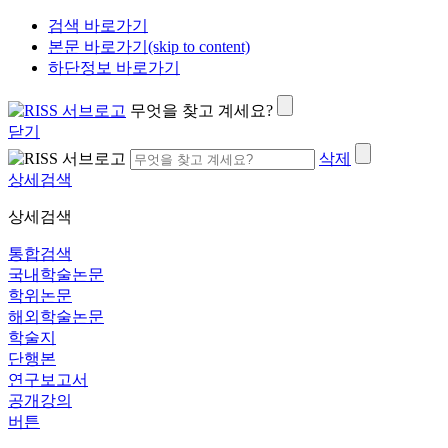
검색 바로가기
본문 바로가기(skip to content)
하단정보 바로가기
무엇을 찾고 계세요?
닫기
삭제
상세검색
상세검색
통합검색
국내학술논문
학위논문
해외학술논문
학술지
단행본
연구보고서
공개강의
버튼