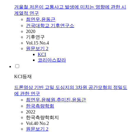
겨울철 저온이 교통사고 발생에 미치는 영향에 관한 시
계열적 연구
최연우
,
윤동근
건국대학교 기후연구소
2020
기후연구
Vol.15 No.4
원문보기
2
KCI
코리아스칼라
KCI등재
드론영상 기반 고밀 도심지의 3차원 공간모형의 정밀도
에 관한 연구
최연우
,
윤혜원
,
추미진
,
윤동근
한국측량학회
2022
한국측량학회지
Vol.40 No.2
원문보기
2