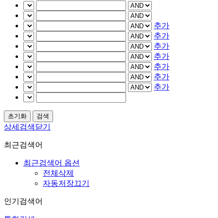
추가
추가
추가
추가
추가
추가
추가
상세검색닫기
최근검색어
최근검색어 옵션
전체삭제
자동저장끄기
인기검색어