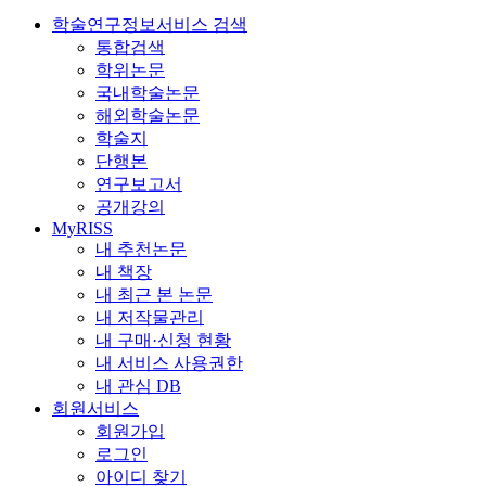
학술연구정보서비스 검색
통합검색
학위논문
국내학술논문
해외학술논문
학술지
단행본
연구보고서
공개강의
MyRISS
내 추천논문
내 책장
내 최근 본 논문
내 저작물관리
내 구매·신청 현황
내 서비스 사용권한
내 관심 DB
회원서비스
회원가입
로그인
아이디 찾기