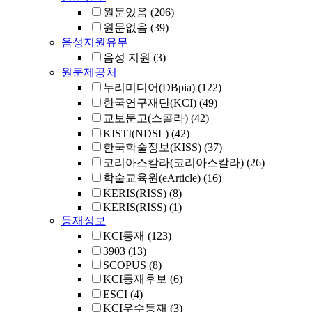
원문있음
(206)
원문없음
(39)
음성지원유무
음성 지원
(3)
원문제공처
누리미디어(DBpia)
(122)
한국연구재단(KCI)
(49)
교보문고(스콜라)
(42)
KISTI(NDSL)
(42)
한국학술정보(KISS)
(37)
코리아스칼라(코리아스칼라)
(26)
학술교육원(eArticle)
(16)
KERIS(RISS)
(8)
KERIS(RISS)
(1)
등재정보
KCI등재
(123)
3903
(13)
SCOPUS
(8)
KCI등재후보
(6)
ESCI
(4)
KCI우수등재
(3)