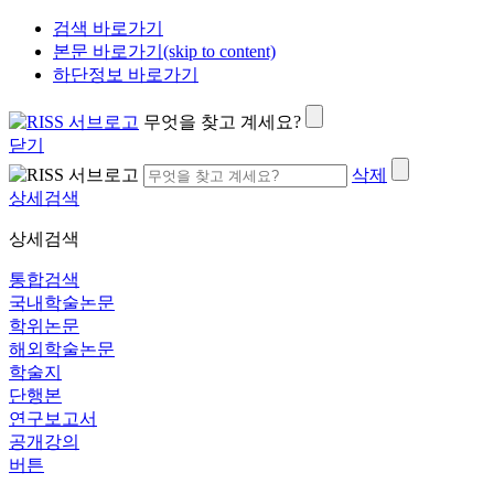
검색 바로가기
본문 바로가기(skip to content)
하단정보 바로가기
무엇을 찾고 계세요?
닫기
삭제
상세검색
상세검색
통합검색
국내학술논문
학위논문
해외학술논문
학술지
단행본
연구보고서
공개강의
버튼