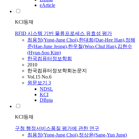
eArticle
KCI등재
RFID 시스템 기반 물류프로세스 유효성 평가
최용정
(Yong-Jung Choi)
,
한대희(Dae-Hee Han)
,
정해
준(Hae-June Jeong)
,
한우철(Woo-Chul Han)
,
김현수
(Hyun-Soo Kim)
한국컴퓨터정보학회
2010
한국컴퓨터정보학회논문지
Vol.15 No.6
원문보기
3
NDSL
KCI
DBpia
KCI등재
구청 행정서비스품질 평가에 관한 연구
최용정
(Yong-Jung Choi)
,
정상윤(Sang-Yun Jung)