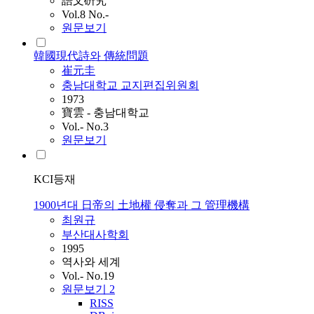
語文硏究
Vol.8 No.-
원문보기
韓國現代詩와 傳統問題
崔元圭
충남대학교 교지편집위원회
1973
寶雲 - 충남대학교
Vol.- No.3
원문보기
KCI등재
1900년대 日帝의 土地權 侵奪과 그 管理機構
최원규
부산대사학회
1995
역사와 세계
Vol.- No.19
원문보기
2
RISS