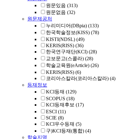
원문있음
(313)
원문없음
(32)
원문제공처
누리미디어(DBpia)
(133)
한국학술정보(KISS)
(78)
KISTI(NDSL)
(49)
KERIS(RISS)
(36)
한국연구재단(KCI)
(28)
교보문고(스콜라)
(28)
학술교육원(eArticle)
(26)
KERIS(RISS)
(6)
코리아스칼라(코리아스칼라)
(4)
등재정보
KCI등재
(129)
SCOPUS
(18)
KCI등재후보
(17)
ESCI
(11)
SCIE
(8)
KCI우수등재
(5)
구)KCI등재(통합)
(4)
학술지명