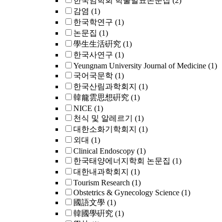
한국임학회 학술발표논문집
(2)
감염
(1)
한국학연구
(1)
논문집
(1)
學生生活硏究
(1)
한국사연구
(1)
Yeungnam University Journal of Medicine
(1)
국어국문학
(1)
한국산림과학회지
(1)
韓龍雲思想硏究
(1)
NICE
(1)
천식 및 알레르기
(1)
대한소화기학회지
(1)
외대
(1)
Clinical Endoscopy
(1)
한국태양에너지학회 논문집
(1)
대한내과학회지
(1)
Tourism Research
(1)
Obstetrics & Gynecology Science
(1)
國語文學
(1)
韓國學硏究
(1)