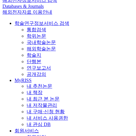
해외전자정보서비스 검색
Databases & Journals
해외전자자료 이용안내
학술연구정보서비스 검색
통합검색
학위논문
국내학술논문
해외학술논문
학술지
단행본
연구보고서
공개강의
MyRISS
내 추천논문
내 책장
내 최근 본 논문
내 저작물관리
내 구매·신청 현황
내 서비스 사용권한
내 관심 DB
회원서비스