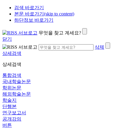
검색 바로가기
본문 바로가기(skip to content)
하단정보 바로가기
무엇을 찾고 계세요?
닫기
삭제
상세검색
상세검색
통합검색
국내학술논문
학위논문
해외학술논문
학술지
단행본
연구보고서
공개강의
버튼