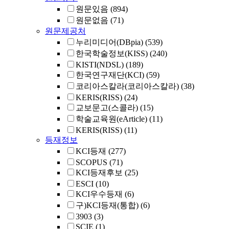
원문있음
(894)
원문없음
(71)
원문제공처
누리미디어(DBpia)
(539)
한국학술정보(KISS)
(240)
KISTI(NDSL)
(189)
한국연구재단(KCI)
(59)
코리아스칼라(코리아스칼라)
(38)
KERIS(RISS)
(24)
교보문고(스콜라)
(15)
학술교육원(eArticle)
(11)
KERIS(RISS)
(11)
등재정보
KCI등재
(277)
SCOPUS
(71)
KCI등재후보
(25)
ESCI
(10)
KCI우수등재
(6)
구)KCI등재(통합)
(6)
3903
(3)
SCIE
(1)