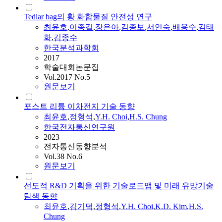
Tedlar bag의 황 화합물질 안전성 연구
최윤호
,
이종길
,
장은아
,
김종보
,
서인숙
,
배용수
,
김태
화
,
김종수
한국분석과학회
2017
학술대회논문집
Vol.2017 No.5
원문보기
포스트 리튬 이차전지 기술 동향
최윤호
,
정형석
,
Y.H. Choi
,
H.S. Chung
한국전자통신연구원
2023
전자통신동향분석
Vol.38 No.6
원문보기
선도적 R&D 기획을 위한 기술로드맵 및 미래 유망기술
탐색 동향
최윤호
,
김기덕
,
정형석
,
Y.H. Choi
,
K.D. Kim
,
H.S.
Chung