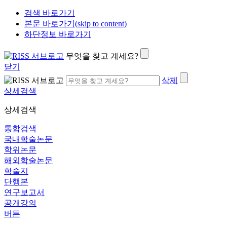
검색 바로가기
본문 바로가기(skip to content)
하단정보 바로가기
무엇을 찾고 계세요?
닫기
삭제
상세검색
상세검색
통합검색
국내학술논문
학위논문
해외학술논문
학술지
단행본
연구보고서
공개강의
버튼